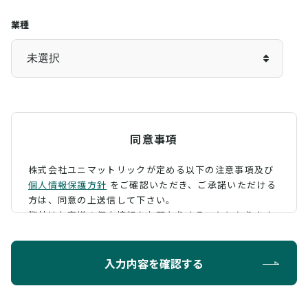
業種
同意事項
株式会社ユニマットリックが定める以下の注意事項及び
個人情報保護方針
をご確認いただき、
ご承諾いただける
方は、同意の上送信して下さい。
弊社はお客様の個人情報をお預かりすることになります
が、そのお預かりした個人情報の取扱について、 下記の
ように定め、保護に努めております。
入力内容を確認する
利用目的
お問い合わせに対する回答を行うため