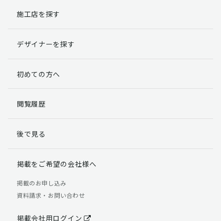
施工店を探す
個人情報提出の任意性
お客様が弊社に対して個人情報を提出することは任意で
デザイナーを探す
す。
ただし、個人情報を提出されない場合には、弊社からの
返信やサービスを実施ができない場合がありますのであ
初めての方へ
らかじめご了承ください。
個人情報の開示請求について
閲覧履歴
お客様には、貴殿の個人情報の利用目的の通知、開示、
訂正、追加、削除および利用又は提供の拒否権を要求す
後で見る
る権利があります。
詳細につきましては下記の窓口までご連絡いただくか
「個人情報の取り扱いについて」
をご確認ください。
掲載をご希望の会社様へ
【お問合せ先】 個人情報問合せ窓口
掲載のお申し込み
資料請求・お問い合わせ
TEL：03-5411-7891（平日9:00 ～ 18:00）
FAX：03-5411-0961（24時間受付）
掲載会社用ログイン
＜個人情報に関する責任者＞ 個人情報保護管理者（管理