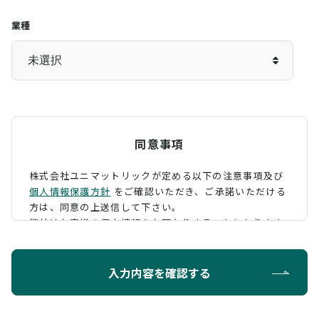
業種
同意事項
株式会社ユニマットリックが定める以下の注意事項及び
個人情報保護方針
をご確認いただき、
ご承諾いただける
方は、同意の上送信して下さい。
弊社はお客様の個人情報をお預かりすることになります
が、そのお預かりした個人情報の取扱について、 下記の
ように定め、保護に努めております。
入力内容を確認する
利用目的
お問い合わせに対する回答を行うため