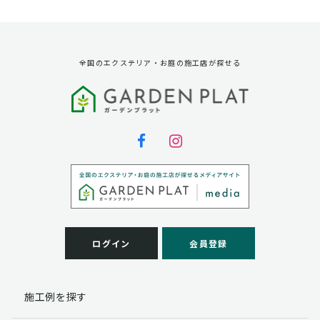
資料請求に対する発送のため
サービス実施のため
弊社の商品、サービス、催し物のご案内のため
アンケート調査、モニター募集のため
全国のエクステリア・お庭の施工店が探せる
第三者への提供
弊社は法律で定められている場合を除いて、お客様の個
人情報を当該本人の同意を得ず第三者に提供することは
ありません。
個人情報の取扱い業務の委託
弊社は事業運営上、お客様により良いサービスを提供す
るために業務の一部を外部に委託しており、業務委託先
に対してお客様の個人情報を預けることがあります。お
客様には、貴殿の個人情報の利用目的の通知、開示、訂
ログイン
会員登録
正、追加、削除および
この場合、個人情報を適切に取り扱っていると認められ
る委託先を選定し、契約等において個人情報の適正管
施工例を探す
理・機密保持などによりお客様の個人情報の漏洩防止に
必要な事項を取決め、適切な管理を実施させます。