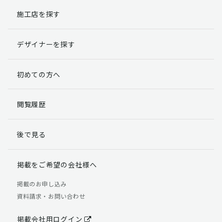
施工店を探す
個人情報提出の任意性
お客様が弊社に対して個人情報を提出することは任意で
デザイナーを探す
す。
ただし、個人情報を提出されない場合には、弊社からの
返信やサービスを実施ができない場合がありますのであ
初めての方へ
らかじめご了承ください。
個人情報の開示請求について
閲覧履歴
お客様には、貴殿の個人情報の利用目的の通知、開示、
訂正、追加、削除および利用又は提供の拒否権を要求す
後で見る
る権利があります。
詳細につきましては下記の窓口までご連絡いただくか
「個人情報の取り扱いについて」
をご確認ください。
掲載をご希望の会社様へ
【お問合せ先】 個人情報問合せ窓口
掲載のお申し込み
資料請求・お問い合わせ
TEL：03-5411-7891（平日9:00 ～ 18:00）
FAX：03-5411-0961（24時間受付）
掲載会社用ログイン
＜個人情報に関する責任者＞ 個人情報保護管理者（管理