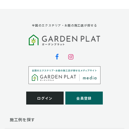
資料請求に対する発送のため
サービス実施のため
弊社の商品、サービス、催し物のご案内のため
アンケート調査、モニター募集のため
全国のエクステリア・お庭の施工店が探せる
第三者への提供
弊社は法律で定められている場合を除いて、お客様の個
人情報を当該本人の同意を得ず第三者に提供することは
ありません。
個人情報の取扱い業務の委託
弊社は事業運営上、お客様により良いサービスを提供す
るために業務の一部を外部に委託しており、業務委託先
に対してお客様の個人情報を預けることがあります。お
客様には、貴殿の個人情報の利用目的の通知、開示、訂
ログイン
会員登録
正、追加、削除および
この場合、個人情報を適切に取り扱っていると認められ
る委託先を選定し、契約等において個人情報の適正管
施工例を探す
理・機密保持などによりお客様の個人情報の漏洩防止に
必要な事項を取決め、適切な管理を実施させます。