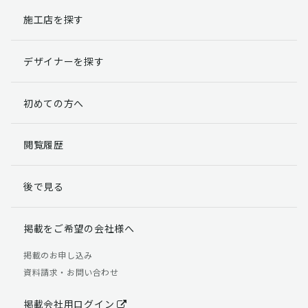
施工店を探す
個人情報提出の任意性
お客様が弊社に対して個人情報を提出することは任意で
デザイナーを探す
す。
ただし、個人情報を提出されない場合には、弊社からの
返信やサービスを実施ができない場合がありますのであ
初めての方へ
らかじめご了承ください。
個人情報の開示請求について
閲覧履歴
お客様には、貴殿の個人情報の利用目的の通知、開示、
訂正、追加、削除および利用又は提供の拒否権を要求す
後で見る
る権利があります。
詳細につきましては下記の窓口までご連絡いただくか
「個人情報の取り扱いについて」
をご確認ください。
掲載をご希望の会社様へ
【お問合せ先】 個人情報問合せ窓口
掲載のお申し込み
資料請求・お問い合わせ
TEL：03-5411-7891（平日9:00 ～ 18:00）
FAX：03-5411-0961（24時間受付）
掲載会社用ログイン
＜個人情報に関する責任者＞ 個人情報保護管理者（管理