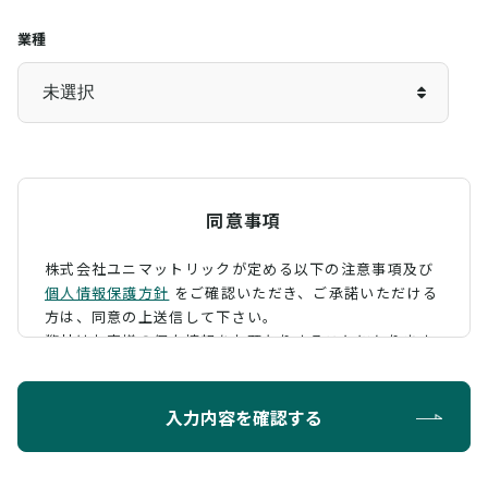
業種
同意事項
株式会社ユニマットリックが定める以下の注意事項及び
個人情報保護方針
をご確認いただき、
ご承諾いただける
方は、同意の上送信して下さい。
弊社はお客様の個人情報をお預かりすることになります
が、そのお預かりした個人情報の取扱について、 下記の
ように定め、保護に努めております。
入力内容を確認する
利用目的
お問い合わせに対する回答を行うため