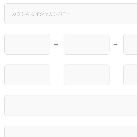
―
―
―
―