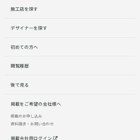
施工店を探す
個人情報提出の任意性
お客様が弊社に対して個人情報を提出することは任意で
デザイナーを探す
す。
ただし、個人情報を提出されない場合には、弊社からの
返信やサービスを実施ができない場合がありますのであ
初めての方へ
らかじめご了承ください。
個人情報の開示請求について
閲覧履歴
お客様には、貴殿の個人情報の利用目的の通知、開示、
訂正、追加、削除および利用又は提供の拒否権を要求す
後で見る
る権利があります。
詳細につきましては下記の窓口までご連絡いただくか
「個人情報の取り扱いについて」
をご確認ください。
掲載をご希望の会社様へ
【お問合せ先】 個人情報問合せ窓口
掲載のお申し込み
資料請求・お問い合わせ
TEL：03-5411-7891（平日9:00 ～ 18:00）
FAX：03-5411-0961（24時間受付）
掲載会社用ログイン
＜個人情報に関する責任者＞ 個人情報保護管理者（管理