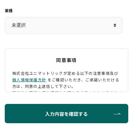
業種
同意事項
株式会社ユニマットリックが定める以下の注意事項及び
個人情報保護方針
をご確認いただき、
ご承諾いただける
方は、同意の上送信して下さい。
弊社はお客様の個人情報をお預かりすることになります
が、そのお預かりした個人情報の取扱について、 下記の
ように定め、保護に努めております。
入力内容を確認する
利用目的
お問い合わせに対する回答を行うため