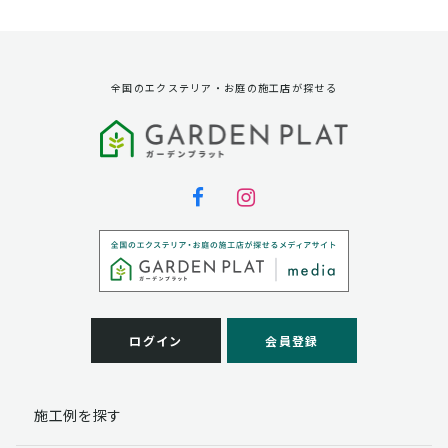
資料請求に対する発送のため
サービス実施のため
弊社の商品、サービス、催し物のご案内のため
アンケート調査、モニター募集のため
全国のエクステリア・お庭の施工店が探せる
第三者への提供
弊社は法律で定められている場合を除いて、お客様の個
人情報を当該本人の同意を得ず第三者に提供することは
ありません。
個人情報の取扱い業務の委託
弊社は事業運営上、お客様により良いサービスを提供す
るために業務の一部を外部に委託しており、業務委託先
に対してお客様の個人情報を預けることがあります。お
客様には、貴殿の個人情報の利用目的の通知、開示、訂
ログイン
会員登録
正、追加、削除および
この場合、個人情報を適切に取り扱っていると認められ
る委託先を選定し、契約等において個人情報の適正管
施工例を探す
理・機密保持などによりお客様の個人情報の漏洩防止に
必要な事項を取決め、適切な管理を実施させます。