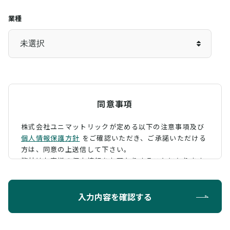
業種
同意事項
株式会社ユニマットリックが定める以下の注意事項及び
個人情報保護方針
をご確認いただき、
ご承諾いただける
方は、同意の上送信して下さい。
弊社はお客様の個人情報をお預かりすることになります
が、そのお預かりした個人情報の取扱について、 下記の
ように定め、保護に努めております。
入力内容を確認する
利用目的
お問い合わせに対する回答を行うため