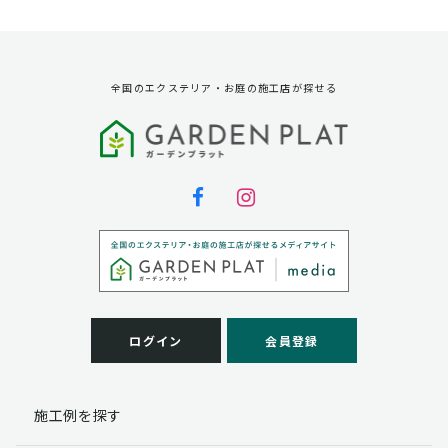
資料請求に対する発送のため
サービス実施のため
弊社の商品、サービス、催し物のご案内のため
アンケート調査、モニター募集のため
全国のエクステリア・お庭の施工店が探せる
第三者への提供
弊社は法律で定められている場合を除いて、お客様の個
人情報を当該本人の同意を得ず第三者に提供することは
ありません。
個人情報の取扱い業務の委託
弊社は事業運営上、お客様により良いサービスを提供す
るために業務の一部を外部に委託しており、業務委託先
に対してお客様の個人情報を預けることがあります。お
客様には、貴殿の個人情報の利用目的の通知、開示、訂
ログイン
会員登録
正、追加、削除および
この場合、個人情報を適切に取り扱っていると認められ
る委託先を選定し、契約等において個人情報の適正管
施工例を探す
理・機密保持などによりお客様の個人情報の漏洩防止に
必要な事項を取決め、適切な管理を実施させます。