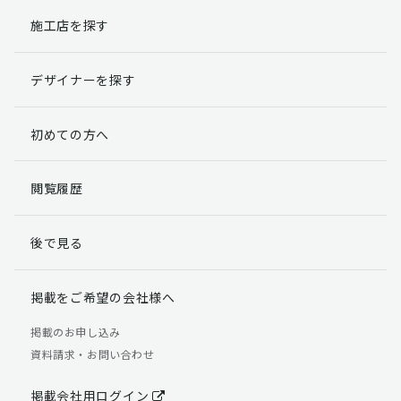
施工店を探す
個人情報提出の任意性
お客様が弊社に対して個人情報を提出することは任意で
デザイナーを探す
す。
ただし、個人情報を提出されない場合には、弊社からの
返信やサービスを実施ができない場合がありますのであ
初めての方へ
らかじめご了承ください。
個人情報の開示請求について
閲覧履歴
お客様には、貴殿の個人情報の利用目的の通知、開示、
訂正、追加、削除および利用又は提供の拒否権を要求す
後で見る
る権利があります。
詳細につきましては下記の窓口までご連絡いただくか
「個人情報の取り扱いについて」
をご確認ください。
掲載をご希望の会社様へ
【お問合せ先】 個人情報問合せ窓口
掲載のお申し込み
資料請求・お問い合わせ
TEL：03-5411-7891（平日9:00 ～ 18:00）
FAX：03-5411-0961（24時間受付）
掲載会社用ログイン
＜個人情報に関する責任者＞ 個人情報保護管理者（管理