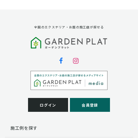
資料請求に対する発送のため
サービス実施のため
弊社の商品、サービス、催し物のご案内のため
アンケート調査、モニター募集のため
全国のエクステリア・お庭の施工店が探せる
第三者への提供
弊社は法律で定められている場合を除いて、お客様の個
人情報を当該本人の同意を得ず第三者に提供することは
ありません。
個人情報の取扱い業務の委託
弊社は事業運営上、お客様により良いサービスを提供す
るために業務の一部を外部に委託しており、業務委託先
に対してお客様の個人情報を預けることがあります。お
客様には、貴殿の個人情報の利用目的の通知、開示、訂
ログイン
会員登録
正、追加、削除および
この場合、個人情報を適切に取り扱っていると認められ
る委託先を選定し、契約等において個人情報の適正管
施工例を探す
理・機密保持などによりお客様の個人情報の漏洩防止に
必要な事項を取決め、適切な管理を実施させます。