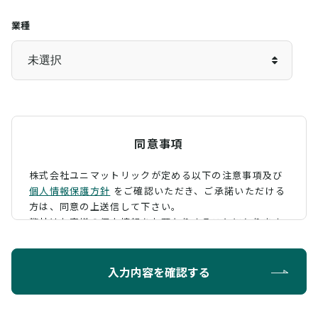
業種
同意事項
株式会社ユニマットリックが定める以下の注意事項及び
個人情報保護方針
をご確認いただき、
ご承諾いただける
方は、同意の上送信して下さい。
弊社はお客様の個人情報をお預かりすることになります
が、そのお預かりした個人情報の取扱について、 下記の
ように定め、保護に努めております。
入力内容を確認する
利用目的
お問い合わせに対する回答を行うため