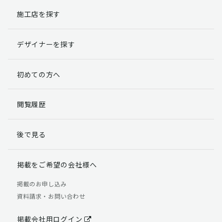
施工店を探す
個人情報提出の任意性
お客様が弊社に対して個人情報を提出することは任意で
デザイナーを探す
す。
ただし、個人情報を提出されない場合には、弊社からの
返信やサービスを実施ができない場合がありますのであ
初めての方へ
らかじめご了承ください。
個人情報の開示請求について
閲覧履歴
お客様には、貴殿の個人情報の利用目的の通知、開示、
訂正、追加、削除および利用又は提供の拒否権を要求す
後で見る
る権利があります。
詳細につきましては下記の窓口までご連絡いただくか
「個人情報の取り扱いについて」
をご確認ください。
掲載をご希望の会社様へ
【お問合せ先】 個人情報問合せ窓口
掲載のお申し込み
資料請求・お問い合わせ
TEL：03-5411-7891（平日9:00 ～ 18:00）
FAX：03-5411-0961（24時間受付）
掲載会社用ログイン
＜個人情報に関する責任者＞ 個人情報保護管理者（管理