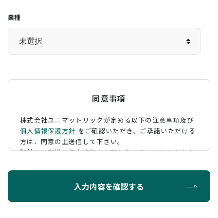
業種
同意事項
株式会社ユニマットリックが定める以下の注意事項及び
個人情報保護方針
をご確認いただき、
ご承諾いただける
方は、同意の上送信して下さい。
弊社はお客様の個人情報をお預かりすることになります
が、そのお預かりした個人情報の取扱について、 下記の
ように定め、保護に努めております。
入力内容を確認する
利用目的
お問い合わせに対する回答を行うため