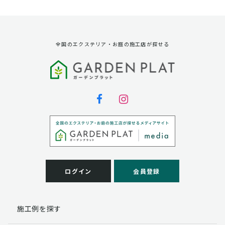
資料請求に対する発送のため
サービス実施のため
弊社の商品、サービス、催し物のご案内のため
アンケート調査、モニター募集のため
全国のエクステリア・お庭の施工店が探せる
第三者への提供
弊社は法律で定められている場合を除いて、お客様の個
人情報を当該本人の同意を得ず第三者に提供することは
ありません。
個人情報の取扱い業務の委託
弊社は事業運営上、お客様により良いサービスを提供す
るために業務の一部を外部に委託しており、業務委託先
に対してお客様の個人情報を預けることがあります。お
客様には、貴殿の個人情報の利用目的の通知、開示、訂
ログイン
会員登録
正、追加、削除および
この場合、個人情報を適切に取り扱っていると認められ
る委託先を選定し、契約等において個人情報の適正管
施工例を探す
理・機密保持などによりお客様の個人情報の漏洩防止に
必要な事項を取決め、適切な管理を実施させます。