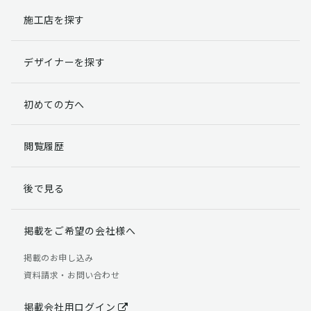
施工店を探す
個人情報提出の任意性
お客様が弊社に対して個人情報を提出することは任意で
デザイナーを探す
す。
ただし、個人情報を提出されない場合には、弊社からの
返信やサービスを実施ができない場合がありますのであ
初めての方へ
らかじめご了承ください。
個人情報の開示請求について
閲覧履歴
お客様には、貴殿の個人情報の利用目的の通知、開示、
訂正、追加、削除および利用又は提供の拒否権を要求す
後で見る
る権利があります。
詳細につきましては下記の窓口までご連絡いただくか
「個人情報の取り扱いについて」
をご確認ください。
掲載をご希望の会社様へ
【お問合せ先】 個人情報問合せ窓口
掲載のお申し込み
資料請求・お問い合わせ
TEL：03-5411-7891（平日9:00 ～ 18:00）
FAX：03-5411-0961（24時間受付）
掲載会社用ログイン
＜個人情報に関する責任者＞ 個人情報保護管理者（管理