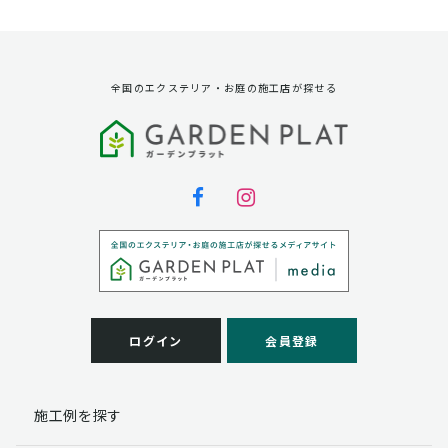
資料請求に対する発送のため
サービス実施のため
弊社の商品、サービス、催し物のご案内のため
アンケート調査、モニター募集のため
全国のエクステリア・お庭の施工店が探せる
第三者への提供
弊社は法律で定められている場合を除いて、お客様の個
人情報を当該本人の同意を得ず第三者に提供することは
ありません。
個人情報の取扱い業務の委託
弊社は事業運営上、お客様により良いサービスを提供す
るために業務の一部を外部に委託しており、業務委託先
に対してお客様の個人情報を預けることがあります。お
客様には、貴殿の個人情報の利用目的の通知、開示、訂
ログイン
会員登録
正、追加、削除および
この場合、個人情報を適切に取り扱っていると認められ
る委託先を選定し、契約等において個人情報の適正管
施工例を探す
理・機密保持などによりお客様の個人情報の漏洩防止に
必要な事項を取決め、適切な管理を実施させます。