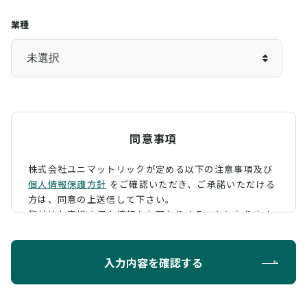
業種
同意事項
株式会社ユニマットリックが定める以下の注意事項及び
個人情報保護方針
をご確認いただき、
ご承諾いただける
方は、同意の上送信して下さい。
弊社はお客様の個人情報をお預かりすることになります
が、そのお預かりした個人情報の取扱について、 下記の
ように定め、保護に努めております。
入力内容を確認する
利用目的
お問い合わせに対する回答を行うため