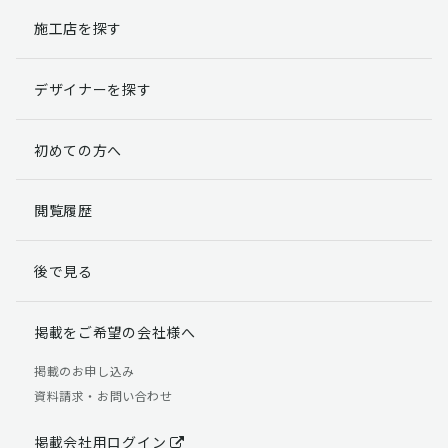
施工店を探す
個人情報提出の任意性
お客様が弊社に対して個人情報を提出することは任意で
デザイナーを探す
す。
ただし、個人情報を提出されない場合には、弊社からの
返信やサービスを実施ができない場合がありますのであ
初めての方へ
らかじめご了承ください。
個人情報の開示請求について
閲覧履歴
お客様には、貴殿の個人情報の利用目的の通知、開示、
訂正、追加、削除および利用又は提供の拒否権を要求す
後で見る
る権利があります。
詳細につきましては下記の窓口までご連絡いただくか
「個人情報の取り扱いについて」
をご確認ください。
掲載をご希望の会社様へ
【お問合せ先】 個人情報問合せ窓口
掲載のお申し込み
資料請求・お問い合わせ
TEL：03-5411-7891（平日9:00 ～ 18:00）
FAX：03-5411-0961（24時間受付）
掲載会社用ログイン
＜個人情報に関する責任者＞ 個人情報保護管理者（管理