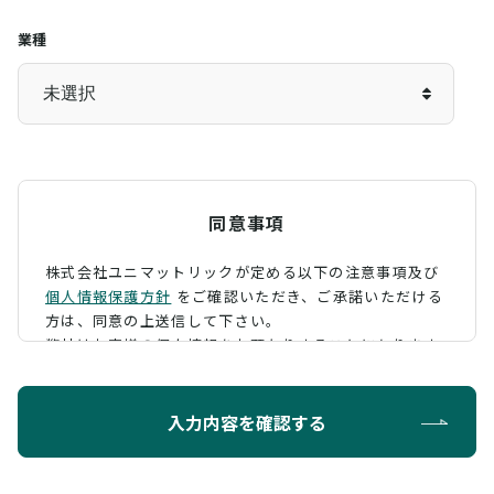
業種
同意事項
株式会社ユニマットリックが定める以下の注意事項及び
個人情報保護方針
をご確認いただき、
ご承諾いただける
方は、同意の上送信して下さい。
弊社はお客様の個人情報をお預かりすることになります
が、そのお預かりした個人情報の取扱について、 下記の
ように定め、保護に努めております。
入力内容を確認する
利用目的
お問い合わせに対する回答を行うため