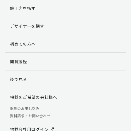
施工店を探す
個人情報提出の任意性
お客様が弊社に対して個人情報を提出することは任意で
デザイナーを探す
す。
ただし、個人情報を提出されない場合には、弊社からの
返信やサービスを実施ができない場合がありますのであ
初めての方へ
らかじめご了承ください。
個人情報の開示請求について
閲覧履歴
お客様には、貴殿の個人情報の利用目的の通知、開示、
訂正、追加、削除および利用又は提供の拒否権を要求す
後で見る
る権利があります。
詳細につきましては下記の窓口までご連絡いただくか
「個人情報の取り扱いについて」
をご確認ください。
掲載をご希望の会社様へ
【お問合せ先】 個人情報問合せ窓口
掲載のお申し込み
資料請求・お問い合わせ
TEL：03-5411-7891（平日9:00 ～ 18:00）
FAX：03-5411-0961（24時間受付）
掲載会社用ログイン
＜個人情報に関する責任者＞ 個人情報保護管理者（管理