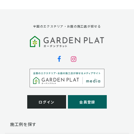
資料請求に対する発送のため
サービス実施のため
弊社の商品、サービス、催し物のご案内のため
アンケート調査、モニター募集のため
全国のエクステリア・お庭の施工店が探せる
第三者への提供
弊社は法律で定められている場合を除いて、お客様の個
人情報を当該本人の同意を得ず第三者に提供することは
ありません。
個人情報の取扱い業務の委託
弊社は事業運営上、お客様により良いサービスを提供す
るために業務の一部を外部に委託しており、業務委託先
に対してお客様の個人情報を預けることがあります。お
客様には、貴殿の個人情報の利用目的の通知、開示、訂
ログイン
会員登録
正、追加、削除および
この場合、個人情報を適切に取り扱っていると認められ
る委託先を選定し、契約等において個人情報の適正管
施工例を探す
理・機密保持などによりお客様の個人情報の漏洩防止に
必要な事項を取決め、適切な管理を実施させます。