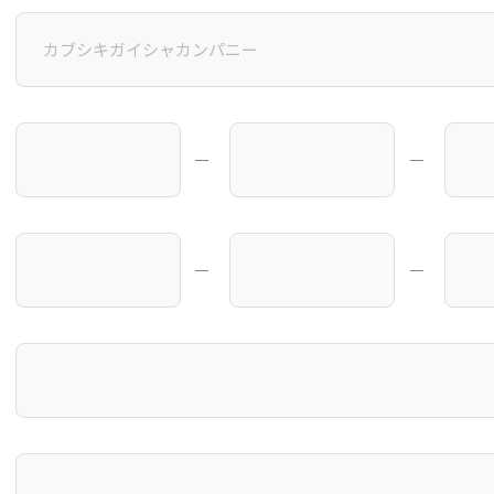
―
―
―
―