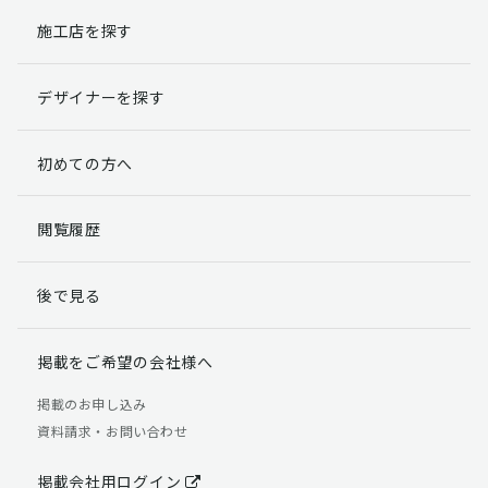
施工店を探す
個人情報提出の任意性
お客様が弊社に対して個人情報を提出することは任意で
デザイナーを探す
す。
ただし、個人情報を提出されない場合には、弊社からの
返信やサービスを実施ができない場合がありますのであ
初めての方へ
らかじめご了承ください。
個人情報の開示請求について
閲覧履歴
お客様には、貴殿の個人情報の利用目的の通知、開示、
訂正、追加、削除および利用又は提供の拒否権を要求す
後で見る
る権利があります。
詳細につきましては下記の窓口までご連絡いただくか
「個人情報の取り扱いについて」
をご確認ください。
掲載をご希望の会社様へ
【お問合せ先】 個人情報問合せ窓口
掲載のお申し込み
資料請求・お問い合わせ
TEL：03-5411-7891（平日9:00 ～ 18:00）
FAX：03-5411-0961（24時間受付）
掲載会社用ログイン
＜個人情報に関する責任者＞ 個人情報保護管理者（管理