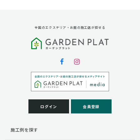
資料請求に対する発送のため
サービス実施のため
弊社の商品、サービス、催し物のご案内のため
アンケート調査、モニター募集のため
全国のエクステリア・お庭の施工店が探せる
第三者への提供
弊社は法律で定められている場合を除いて、お客様の個
人情報を当該本人の同意を得ず第三者に提供することは
ありません。
個人情報の取扱い業務の委託
弊社は事業運営上、お客様により良いサービスを提供す
るために業務の一部を外部に委託しており、業務委託先
に対してお客様の個人情報を預けることがあります。お
客様には、貴殿の個人情報の利用目的の通知、開示、訂
ログイン
会員登録
正、追加、削除および
この場合、個人情報を適切に取り扱っていると認められ
る委託先を選定し、契約等において個人情報の適正管
施工例を探す
理・機密保持などによりお客様の個人情報の漏洩防止に
必要な事項を取決め、適切な管理を実施させます。