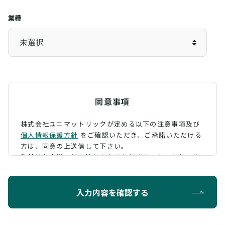
業種
同意事項
株式会社ユニマットリックが定める以下の注意事項及び
個人情報保護方針
をご確認いただき、
ご承諾いただける
方は、同意の上送信して下さい。
弊社はお客様の個人情報をお預かりすることになります
が、そのお預かりした個人情報の取扱について、 下記の
ように定め、保護に努めております。
入力内容を確認する
利用目的
お問い合わせに対する回答を行うため