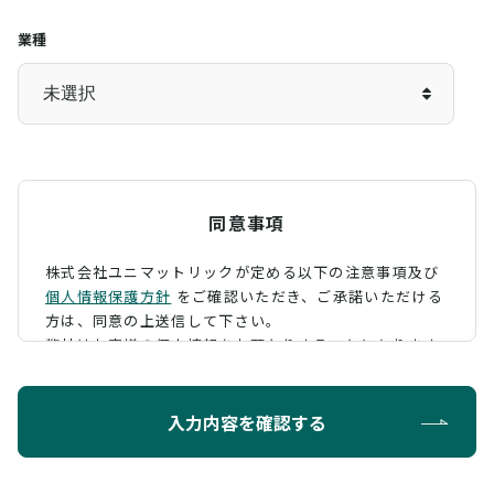
業種
同意事項
株式会社ユニマットリックが定める以下の注意事項及び
個人情報保護方針
をご確認いただき、
ご承諾いただける
方は、同意の上送信して下さい。
弊社はお客様の個人情報をお預かりすることになります
が、そのお預かりした個人情報の取扱について、 下記の
ように定め、保護に努めております。
入力内容を確認する
利用目的
お問い合わせに対する回答を行うため