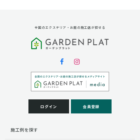
資料請求に対する発送のため
サービス実施のため
弊社の商品、サービス、催し物のご案内のため
アンケート調査、モニター募集のため
全国のエクステリア・お庭の施工店が探せる
第三者への提供
弊社は法律で定められている場合を除いて、お客様の個
人情報を当該本人の同意を得ず第三者に提供することは
ありません。
個人情報の取扱い業務の委託
弊社は事業運営上、お客様により良いサービスを提供す
るために業務の一部を外部に委託しており、業務委託先
に対してお客様の個人情報を預けることがあります。お
客様には、貴殿の個人情報の利用目的の通知、開示、訂
ログイン
会員登録
正、追加、削除および
この場合、個人情報を適切に取り扱っていると認められ
る委託先を選定し、契約等において個人情報の適正管
施工例を探す
理・機密保持などによりお客様の個人情報の漏洩防止に
必要な事項を取決め、適切な管理を実施させます。