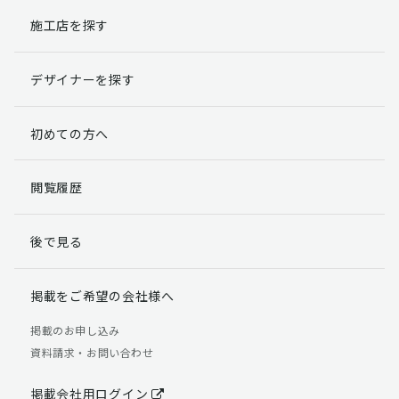
施工店を探す
個人情報提出の任意性
お客様が弊社に対して個人情報を提出することは任意で
デザイナーを探す
す。
ただし、個人情報を提出されない場合には、弊社からの
返信やサービスを実施ができない場合がありますのであ
初めての方へ
らかじめご了承ください。
個人情報の開示請求について
閲覧履歴
お客様には、貴殿の個人情報の利用目的の通知、開示、
訂正、追加、削除および利用又は提供の拒否権を要求す
後で見る
る権利があります。
詳細につきましては下記の窓口までご連絡いただくか
「個人情報の取り扱いについて」
をご確認ください。
掲載をご希望の会社様へ
【お問合せ先】 個人情報問合せ窓口
掲載のお申し込み
資料請求・お問い合わせ
TEL：03-5411-7891（平日9:00 ～ 18:00）
FAX：03-5411-0961（24時間受付）
掲載会社用ログイン
＜個人情報に関する責任者＞ 個人情報保護管理者（管理