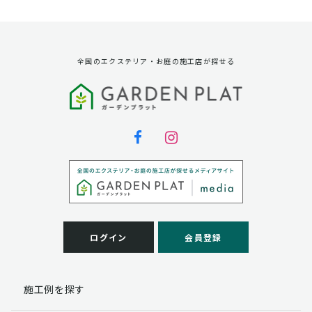
資料請求に対する発送のため
サービス実施のため
弊社の商品、サービス、催し物のご案内のため
アンケート調査、モニター募集のため
全国のエクステリア・お庭の施工店が探せる
第三者への提供
弊社は法律で定められている場合を除いて、お客様の個
人情報を当該本人の同意を得ず第三者に提供することは
ありません。
個人情報の取扱い業務の委託
弊社は事業運営上、お客様により良いサービスを提供す
るために業務の一部を外部に委託しており、業務委託先
に対してお客様の個人情報を預けることがあります。お
客様には、貴殿の個人情報の利用目的の通知、開示、訂
ログイン
会員登録
正、追加、削除および
この場合、個人情報を適切に取り扱っていると認められ
る委託先を選定し、契約等において個人情報の適正管
施工例を探す
理・機密保持などによりお客様の個人情報の漏洩防止に
必要な事項を取決め、適切な管理を実施させます。