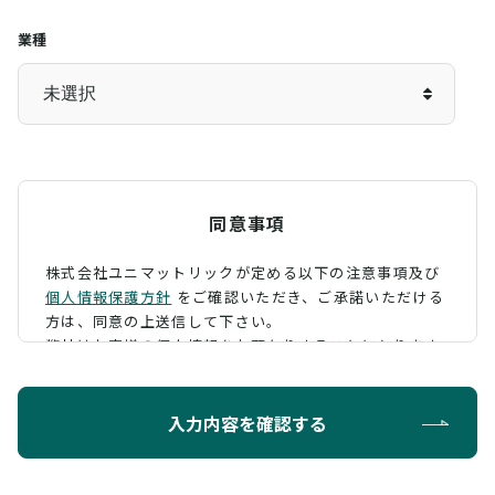
業種
同意事項
株式会社ユニマットリックが定める以下の注意事項及び
個人情報保護方針
をご確認いただき、
ご承諾いただける
方は、同意の上送信して下さい。
弊社はお客様の個人情報をお預かりすることになります
が、そのお預かりした個人情報の取扱について、 下記の
ように定め、保護に努めております。
入力内容を確認する
利用目的
お問い合わせに対する回答を行うため