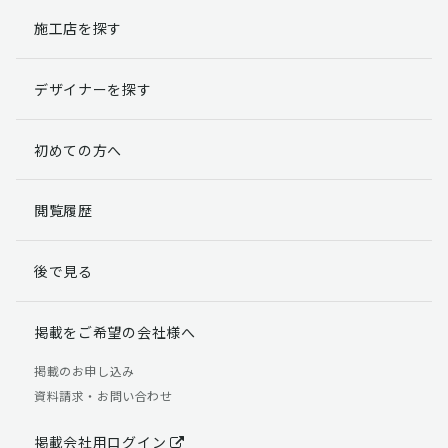
施工店を探す
個人情報提出の任意性
お客様が弊社に対して個人情報を提出することは任意で
デザイナーを探す
す。
ただし、個人情報を提出されない場合には、弊社からの
返信やサービスを実施ができない場合がありますのであ
初めての方へ
らかじめご了承ください。
個人情報の開示請求について
閲覧履歴
お客様には、貴殿の個人情報の利用目的の通知、開示、
訂正、追加、削除および利用又は提供の拒否権を要求す
後で見る
る権利があります。
詳細につきましては下記の窓口までご連絡いただくか
「個人情報の取り扱いについて」
をご確認ください。
掲載をご希望の会社様へ
【お問合せ先】 個人情報問合せ窓口
掲載のお申し込み
資料請求・お問い合わせ
TEL：03-5411-7891（平日9:00 ～ 18:00）
FAX：03-5411-0961（24時間受付）
掲載会社用ログイン
＜個人情報に関する責任者＞ 個人情報保護管理者（管理