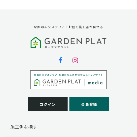
資料請求に対する発送のため
サービス実施のため
弊社の商品、サービス、催し物のご案内のため
アンケート調査、モニター募集のため
全国のエクステリア・お庭の施工店が探せる
第三者への提供
弊社は法律で定められている場合を除いて、お客様の個
人情報を当該本人の同意を得ず第三者に提供することは
ありません。
個人情報の取扱い業務の委託
弊社は事業運営上、お客様により良いサービスを提供す
るために業務の一部を外部に委託しており、業務委託先
に対してお客様の個人情報を預けることがあります。お
客様には、貴殿の個人情報の利用目的の通知、開示、訂
ログイン
会員登録
正、追加、削除および
この場合、個人情報を適切に取り扱っていると認められ
る委託先を選定し、契約等において個人情報の適正管
施工例を探す
理・機密保持などによりお客様の個人情報の漏洩防止に
必要な事項を取決め、適切な管理を実施させます。