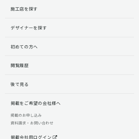
施工店を探す
個人情報提出の任意性
お客様が弊社に対して個人情報を提出することは任意で
デザイナーを探す
す。
ただし、個人情報を提出されない場合には、弊社からの
返信やサービスを実施ができない場合がありますのであ
初めての方へ
らかじめご了承ください。
個人情報の開示請求について
閲覧履歴
お客様には、貴殿の個人情報の利用目的の通知、開示、
訂正、追加、削除および利用又は提供の拒否権を要求す
後で見る
る権利があります。
詳細につきましては下記の窓口までご連絡いただくか
「個人情報の取り扱いについて」
をご確認ください。
掲載をご希望の会社様へ
【お問合せ先】 個人情報問合せ窓口
掲載のお申し込み
資料請求・お問い合わせ
TEL：03-5411-7891（平日9:00 ～ 18:00）
FAX：03-5411-0961（24時間受付）
掲載会社用ログイン
＜個人情報に関する責任者＞ 個人情報保護管理者（管理