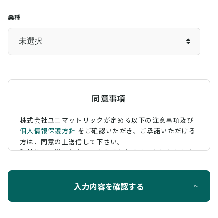
業種
同意事項
株式会社ユニマットリックが定める以下の注意事項及び
個人情報保護方針
をご確認いただき、
ご承諾いただける
方は、同意の上送信して下さい。
弊社はお客様の個人情報をお預かりすることになります
が、そのお預かりした個人情報の取扱について、 下記の
ように定め、保護に努めております。
入力内容を確認する
利用目的
お問い合わせに対する回答を行うため