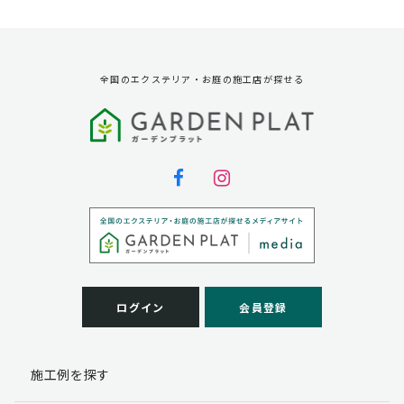
資料請求に対する発送のため
サービス実施のため
弊社の商品、サービス、催し物のご案内のため
アンケート調査、モニター募集のため
全国のエクステリア・お庭の施工店が探せる
第三者への提供
弊社は法律で定められている場合を除いて、お客様の個
人情報を当該本人の同意を得ず第三者に提供することは
ありません。
個人情報の取扱い業務の委託
弊社は事業運営上、お客様により良いサービスを提供す
るために業務の一部を外部に委託しており、業務委託先
に対してお客様の個人情報を預けることがあります。お
客様には、貴殿の個人情報の利用目的の通知、開示、訂
ログイン
会員登録
正、追加、削除および
この場合、個人情報を適切に取り扱っていると認められ
る委託先を選定し、契約等において個人情報の適正管
施工例を探す
理・機密保持などによりお客様の個人情報の漏洩防止に
必要な事項を取決め、適切な管理を実施させます。