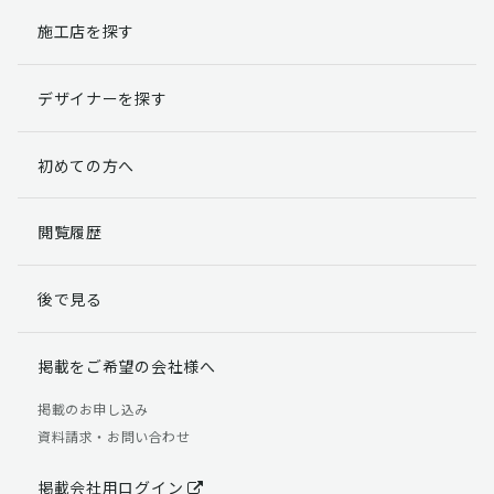
施工店を探す
個人情報提出の任意性
お客様が弊社に対して個人情報を提出することは任意で
デザイナーを探す
す。
ただし、個人情報を提出されない場合には、弊社からの
返信やサービスを実施ができない場合がありますのであ
初めての方へ
らかじめご了承ください。
個人情報の開示請求について
閲覧履歴
お客様には、貴殿の個人情報の利用目的の通知、開示、
訂正、追加、削除および利用又は提供の拒否権を要求す
後で見る
る権利があります。
詳細につきましては下記の窓口までご連絡いただくか
「個人情報の取り扱いについて」
をご確認ください。
掲載をご希望の会社様へ
【お問合せ先】 個人情報問合せ窓口
掲載のお申し込み
資料請求・お問い合わせ
TEL：03-5411-7891（平日9:00 ～ 18:00）
FAX：03-5411-0961（24時間受付）
掲載会社用ログイン
＜個人情報に関する責任者＞ 個人情報保護管理者（管理