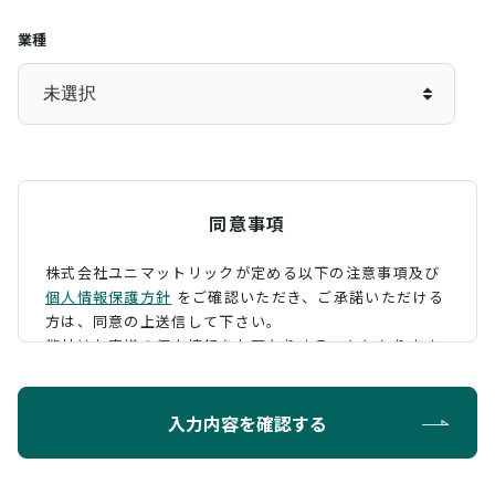
業種
同意事項
株式会社ユニマットリックが定める以下の注意事項及び
個人情報保護方針
をご確認いただき、
ご承諾いただける
方は、同意の上送信して下さい。
弊社はお客様の個人情報をお預かりすることになります
が、そのお預かりした個人情報の取扱について、 下記の
ように定め、保護に努めております。
入力内容を確認する
利用目的
お問い合わせに対する回答を行うため