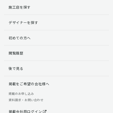
施工店を探す
個人情報提出の任意性
お客様が弊社に対して個人情報を提出することは任意で
デザイナーを探す
す。
ただし、個人情報を提出されない場合には、弊社からの
返信やサービスを実施ができない場合がありますのであ
初めての方へ
らかじめご了承ください。
個人情報の開示請求について
閲覧履歴
お客様には、貴殿の個人情報の利用目的の通知、開示、
訂正、追加、削除および利用又は提供の拒否権を要求す
後で見る
る権利があります。
詳細につきましては下記の窓口までご連絡いただくか
「個人情報の取り扱いについて」
をご確認ください。
掲載をご希望の会社様へ
【お問合せ先】 個人情報問合せ窓口
掲載のお申し込み
資料請求・お問い合わせ
TEL：03-5411-7891（平日9:00 ～ 18:00）
FAX：03-5411-0961（24時間受付）
掲載会社用ログイン
＜個人情報に関する責任者＞ 個人情報保護管理者（管理