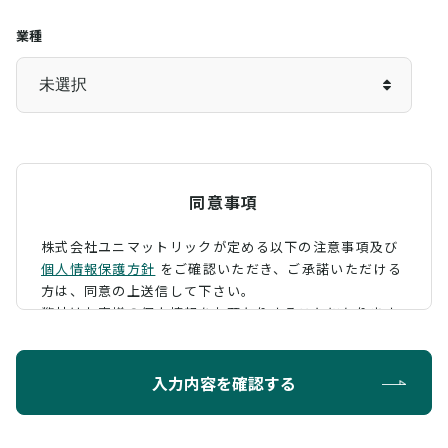
業種
同意事項
株式会社ユニマットリックが定める以下の注意事項及び
個人情報保護方針
をご確認いただき、
ご承諾いただける
方は、同意の上送信して下さい。
弊社はお客様の個人情報をお預かりすることになります
が、そのお預かりした個人情報の取扱について、 下記の
ように定め、保護に努めております。
入力内容を確認する
利用目的
お問い合わせに対する回答を行うため