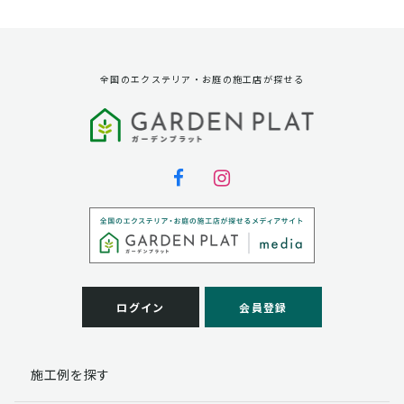
資料請求に対する発送のため
サービス実施のため
弊社の商品、サービス、催し物のご案内のため
アンケート調査、モニター募集のため
全国のエクステリア・お庭の施工店が探せる
第三者への提供
弊社は法律で定められている場合を除いて、お客様の個
人情報を当該本人の同意を得ず第三者に提供することは
ありません。
個人情報の取扱い業務の委託
弊社は事業運営上、お客様により良いサービスを提供す
るために業務の一部を外部に委託しており、業務委託先
に対してお客様の個人情報を預けることがあります。お
客様には、貴殿の個人情報の利用目的の通知、開示、訂
ログイン
会員登録
正、追加、削除および
この場合、個人情報を適切に取り扱っていると認められ
る委託先を選定し、契約等において個人情報の適正管
施工例を探す
理・機密保持などによりお客様の個人情報の漏洩防止に
必要な事項を取決め、適切な管理を実施させます。