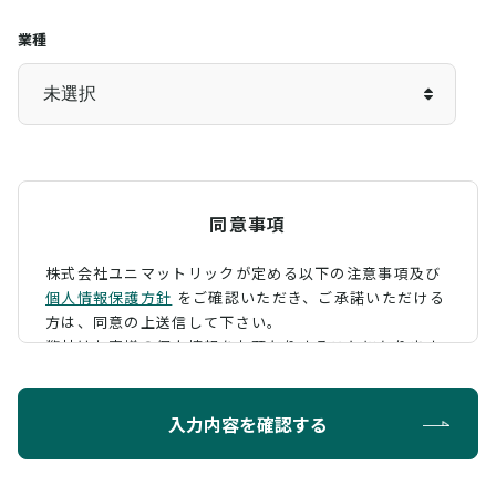
業種
同意事項
株式会社ユニマットリックが定める以下の注意事項及び
個人情報保護方針
をご確認いただき、
ご承諾いただける
方は、同意の上送信して下さい。
弊社はお客様の個人情報をお預かりすることになります
が、そのお預かりした個人情報の取扱について、 下記の
ように定め、保護に努めております。
入力内容を確認する
利用目的
お問い合わせに対する回答を行うため