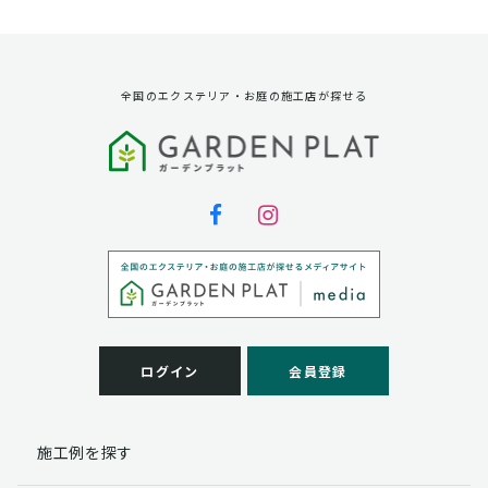
資料請求に対する発送のため
サービス実施のため
弊社の商品、サービス、催し物のご案内のため
アンケート調査、モニター募集のため
全国のエクステリア・お庭の施工店が探せる
第三者への提供
弊社は法律で定められている場合を除いて、お客様の個
人情報を当該本人の同意を得ず第三者に提供することは
ありません。
個人情報の取扱い業務の委託
弊社は事業運営上、お客様により良いサービスを提供す
るために業務の一部を外部に委託しており、業務委託先
に対してお客様の個人情報を預けることがあります。お
客様には、貴殿の個人情報の利用目的の通知、開示、訂
ログイン
会員登録
正、追加、削除および
この場合、個人情報を適切に取り扱っていると認められ
る委託先を選定し、契約等において個人情報の適正管
施工例を探す
理・機密保持などによりお客様の個人情報の漏洩防止に
必要な事項を取決め、適切な管理を実施させます。