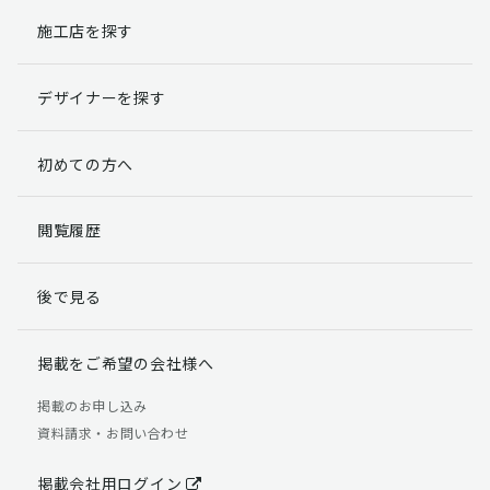
施工店を探す
個人情報提出の任意性
お客様が弊社に対して個人情報を提出することは任意で
デザイナーを探す
す。
ただし、個人情報を提出されない場合には、弊社からの
返信やサービスを実施ができない場合がありますのであ
初めての方へ
らかじめご了承ください。
個人情報の開示請求について
閲覧履歴
お客様には、貴殿の個人情報の利用目的の通知、開示、
訂正、追加、削除および利用又は提供の拒否権を要求す
後で見る
る権利があります。
詳細につきましては下記の窓口までご連絡いただくか
「個人情報の取り扱いについて」
をご確認ください。
掲載をご希望の会社様へ
【お問合せ先】 個人情報問合せ窓口
掲載のお申し込み
資料請求・お問い合わせ
TEL：03-5411-7891（平日9:00 ～ 18:00）
FAX：03-5411-0961（24時間受付）
掲載会社用ログイン
＜個人情報に関する責任者＞ 個人情報保護管理者（管理