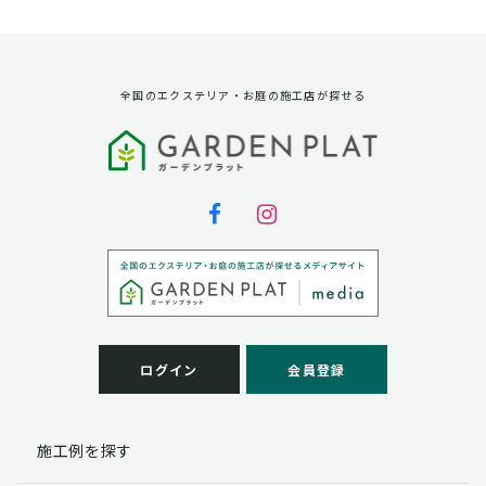
資料請求に対する発送のため
サービス実施のため
弊社の商品、サービス、催し物のご案内のため
アンケート調査、モニター募集のため
全国のエクステリア・お庭の施工店が探せる
第三者への提供
弊社は法律で定められている場合を除いて、お客様の個
人情報を当該本人の同意を得ず第三者に提供することは
ありません。
個人情報の取扱い業務の委託
弊社は事業運営上、お客様により良いサービスを提供す
るために業務の一部を外部に委託しており、業務委託先
に対してお客様の個人情報を預けることがあります。お
客様には、貴殿の個人情報の利用目的の通知、開示、訂
ログイン
会員登録
正、追加、削除および
この場合、個人情報を適切に取り扱っていると認められ
る委託先を選定し、契約等において個人情報の適正管
施工例を探す
理・機密保持などによりお客様の個人情報の漏洩防止に
必要な事項を取決め、適切な管理を実施させます。