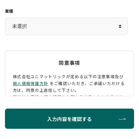
業種
同意事項
株式会社ユニマットリックが定める以下の注意事項及び
個人情報保護方針
をご確認いただき、
ご承諾いただける
方は、同意の上送信して下さい。
弊社はお客様の個人情報をお預かりすることになります
が、そのお預かりした個人情報の取扱について、 下記の
ように定め、保護に努めております。
入力内容を確認する
利用目的
お問い合わせに対する回答を行うため