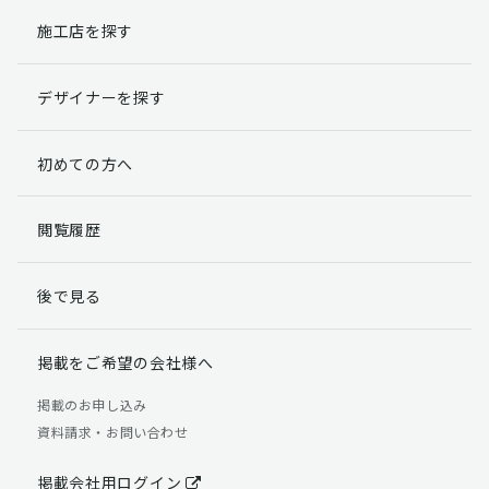
施工店を探す
個人情報提出の任意性
お客様が弊社に対して個人情報を提出することは任意で
デザイナーを探す
す。
ただし、個人情報を提出されない場合には、弊社からの
返信やサービスを実施ができない場合がありますのであ
初めての方へ
らかじめご了承ください。
個人情報の開示請求について
閲覧履歴
お客様には、貴殿の個人情報の利用目的の通知、開示、
訂正、追加、削除および利用又は提供の拒否権を要求す
後で見る
る権利があります。
詳細につきましては下記の窓口までご連絡いただくか
「個人情報の取り扱いについて」
をご確認ください。
掲載をご希望の会社様へ
【お問合せ先】 個人情報問合せ窓口
掲載のお申し込み
資料請求・お問い合わせ
TEL：03-5411-7891（平日9:00 ～ 18:00）
FAX：03-5411-0961（24時間受付）
掲載会社用ログイン
＜個人情報に関する責任者＞ 個人情報保護管理者（管理