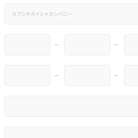
―
―
―
―