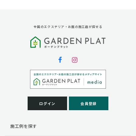
資料請求に対する発送のため
サービス実施のため
弊社の商品、サービス、催し物のご案内のため
アンケート調査、モニター募集のため
全国のエクステリア・お庭の施工店が探せる
第三者への提供
弊社は法律で定められている場合を除いて、お客様の個
人情報を当該本人の同意を得ず第三者に提供することは
ありません。
個人情報の取扱い業務の委託
弊社は事業運営上、お客様により良いサービスを提供す
るために業務の一部を外部に委託しており、業務委託先
に対してお客様の個人情報を預けることがあります。お
客様には、貴殿の個人情報の利用目的の通知、開示、訂
ログイン
会員登録
正、追加、削除および
この場合、個人情報を適切に取り扱っていると認められ
る委託先を選定し、契約等において個人情報の適正管
施工例を探す
理・機密保持などによりお客様の個人情報の漏洩防止に
必要な事項を取決め、適切な管理を実施させます。