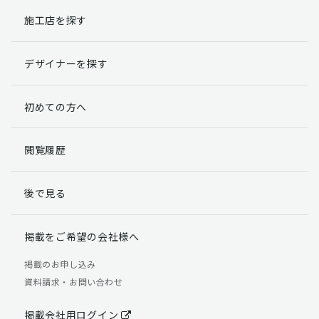
施工店を探す
個人情報提出の任意性
お客様が弊社に対して個人情報を提出することは任意で
デザイナーを探す
す。
ただし、個人情報を提出されない場合には、弊社からの
返信やサービスを実施ができない場合がありますのであ
初めての方へ
らかじめご了承ください。
個人情報の開示請求について
閲覧履歴
お客様には、貴殿の個人情報の利用目的の通知、開示、
訂正、追加、削除および利用又は提供の拒否権を要求す
後で見る
る権利があります。
詳細につきましては下記の窓口までご連絡いただくか
「個人情報の取り扱いについて」
をご確認ください。
掲載をご希望の会社様へ
【お問合せ先】 個人情報問合せ窓口
掲載のお申し込み
資料請求・お問い合わせ
TEL：03-5411-7891（平日9:00 ～ 18:00）
FAX：03-5411-0961（24時間受付）
掲載会社用ログイン
＜個人情報に関する責任者＞ 個人情報保護管理者（管理