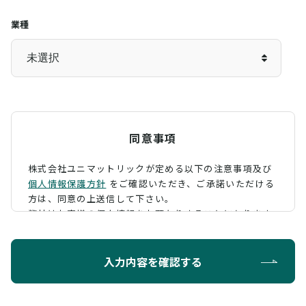
業種
同意事項
株式会社ユニマットリックが定める以下の注意事項及び
個人情報保護方針
をご確認いただき、
ご承諾いただける
方は、同意の上送信して下さい。
弊社はお客様の個人情報をお預かりすることになります
が、そのお預かりした個人情報の取扱について、 下記の
ように定め、保護に努めております。
入力内容を確認する
利用目的
お問い合わせに対する回答を行うため