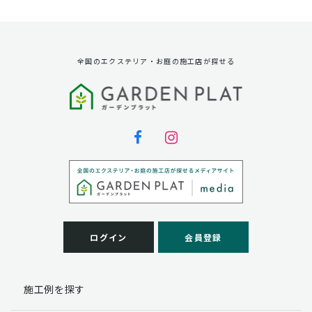
資料請求に対する発送のため
サービス実施のため
弊社の商品、サービス、催し物のご案内のため
アンケート調査、モニター募集のため
全国のエクステリア・お庭の施工店が探せる
第三者への提供
弊社は法律で定められている場合を除いて、お客様の個
人情報を当該本人の同意を得ず第三者に提供することは
ありません。
個人情報の取扱い業務の委託
弊社は事業運営上、お客様により良いサービスを提供す
るために業務の一部を外部に委託しており、業務委託先
に対してお客様の個人情報を預けることがあります。お
客様には、貴殿の個人情報の利用目的の通知、開示、訂
ログイン
会員登録
正、追加、削除および
この場合、個人情報を適切に取り扱っていると認められ
る委託先を選定し、契約等において個人情報の適正管
施工例を探す
理・機密保持などによりお客様の個人情報の漏洩防止に
必要な事項を取決め、適切な管理を実施させます。