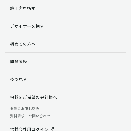
施工店を探す
個人情報提出の任意性
お客様が弊社に対して個人情報を提出することは任意で
デザイナーを探す
す。
ただし、個人情報を提出されない場合には、弊社からの
返信やサービスを実施ができない場合がありますのであ
初めての方へ
らかじめご了承ください。
個人情報の開示請求について
閲覧履歴
お客様には、貴殿の個人情報の利用目的の通知、開示、
訂正、追加、削除および利用又は提供の拒否権を要求す
後で見る
る権利があります。
詳細につきましては下記の窓口までご連絡いただくか
「個人情報の取り扱いについて」
をご確認ください。
掲載をご希望の会社様へ
【お問合せ先】 個人情報問合せ窓口
掲載のお申し込み
資料請求・お問い合わせ
TEL：03-5411-7891（平日9:00 ～ 18:00）
FAX：03-5411-0961（24時間受付）
掲載会社用ログイン
＜個人情報に関する責任者＞ 個人情報保護管理者（管理