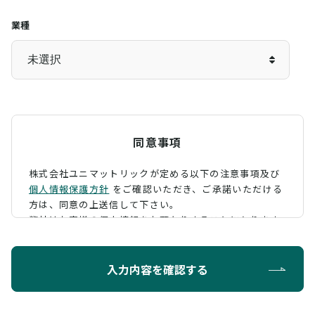
業種
同意事項
株式会社ユニマットリックが定める以下の注意事項及び
個人情報保護方針
をご確認いただき、
ご承諾いただける
方は、同意の上送信して下さい。
弊社はお客様の個人情報をお預かりすることになります
が、そのお預かりした個人情報の取扱について、 下記の
ように定め、保護に努めております。
入力内容を確認する
利用目的
お問い合わせに対する回答を行うため