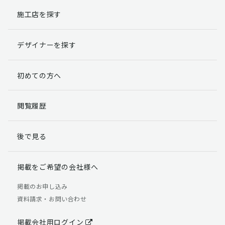
施工店を探す
個人情報提出の任意性
お客様が弊社に対して個人情報を提出することは任意で
デザイナーを探す
す。
ただし、個人情報を提出されない場合には、弊社からの
返信やサービスを実施ができない場合がありますのであ
初めての方へ
らかじめご了承ください。
個人情報の開示請求について
閲覧履歴
お客様には、貴殿の個人情報の利用目的の通知、開示、
訂正、追加、削除および利用又は提供の拒否権を要求す
後で見る
る権利があります。
詳細につきましては下記の窓口までご連絡いただくか
「個人情報の取り扱いについて」
をご確認ください。
掲載をご希望の会社様へ
【お問合せ先】 個人情報問合せ窓口
掲載のお申し込み
資料請求・お問い合わせ
TEL：03-5411-7891（平日9:00 ～ 18:00）
FAX：03-5411-0961（24時間受付）
掲載会社用ログイン
＜個人情報に関する責任者＞ 個人情報保護管理者（管理