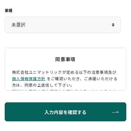
業種
同意事項
株式会社ユニマットリックが定める以下の注意事項及び
個人情報保護方針
をご確認いただき、
ご承諾いただける
方は、同意の上送信して下さい。
弊社はお客様の個人情報をお預かりすることになります
が、そのお預かりした個人情報の取扱について、 下記の
ように定め、保護に努めております。
入力内容を確認する
利用目的
お問い合わせに対する回答を行うため