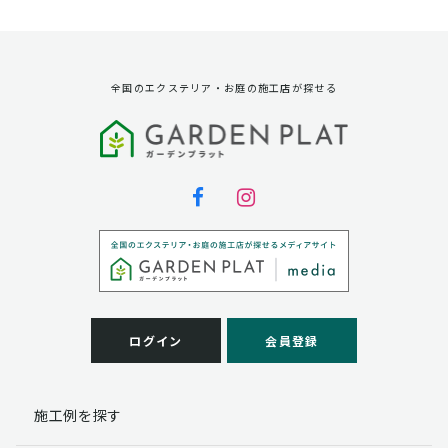
資料請求に対する発送のため
サービス実施のため
弊社の商品、サービス、催し物のご案内のため
アンケート調査、モニター募集のため
全国のエクステリア・お庭の施工店が探せる
第三者への提供
弊社は法律で定められている場合を除いて、お客様の個
人情報を当該本人の同意を得ず第三者に提供することは
ありません。
個人情報の取扱い業務の委託
弊社は事業運営上、お客様により良いサービスを提供す
るために業務の一部を外部に委託しており、業務委託先
に対してお客様の個人情報を預けることがあります。お
客様には、貴殿の個人情報の利用目的の通知、開示、訂
ログイン
会員登録
正、追加、削除および
この場合、個人情報を適切に取り扱っていると認められ
る委託先を選定し、契約等において個人情報の適正管
施工例を探す
理・機密保持などによりお客様の個人情報の漏洩防止に
必要な事項を取決め、適切な管理を実施させます。