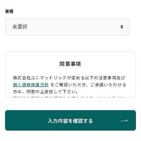
業種
同意事項
株式会社ユニマットリックが定める以下の注意事項及び
個人情報保護方針
をご確認いただき、
ご承諾いただける
方は、同意の上送信して下さい。
弊社はお客様の個人情報をお預かりすることになります
が、そのお預かりした個人情報の取扱について、 下記の
ように定め、保護に努めております。
入力内容を確認する
利用目的
お問い合わせに対する回答を行うため