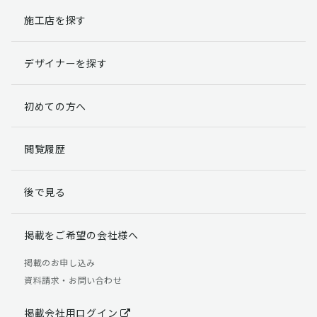
施工店を探す
個人情報提出の任意性
お客様が弊社に対して個人情報を提出することは任意で
デザイナーを探す
す。
ただし、個人情報を提出されない場合には、弊社からの
返信やサービスを実施ができない場合がありますのであ
初めての方へ
らかじめご了承ください。
個人情報の開示請求について
閲覧履歴
お客様には、貴殿の個人情報の利用目的の通知、開示、
訂正、追加、削除および利用又は提供の拒否権を要求す
後で見る
る権利があります。
詳細につきましては下記の窓口までご連絡いただくか
「個人情報の取り扱いについて」
をご確認ください。
掲載をご希望の会社様へ
【お問合せ先】 個人情報問合せ窓口
掲載のお申し込み
資料請求・お問い合わせ
TEL：03-5411-7891（平日9:00 ～ 18:00）
FAX：03-5411-0961（24時間受付）
掲載会社用ログイン
＜個人情報に関する責任者＞ 個人情報保護管理者（管理