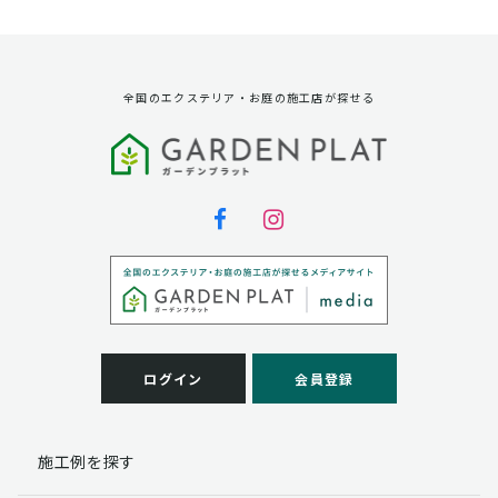
資料請求に対する発送のため
サービス実施のため
弊社の商品、サービス、催し物のご案内のため
アンケート調査、モニター募集のため
全国のエクステリア・お庭の施工店が探せる
第三者への提供
弊社は法律で定められている場合を除いて、お客様の個
人情報を当該本人の同意を得ず第三者に提供することは
ありません。
個人情報の取扱い業務の委託
弊社は事業運営上、お客様により良いサービスを提供す
るために業務の一部を外部に委託しており、業務委託先
に対してお客様の個人情報を預けることがあります。お
客様には、貴殿の個人情報の利用目的の通知、開示、訂
ログイン
会員登録
正、追加、削除および
この場合、個人情報を適切に取り扱っていると認められ
る委託先を選定し、契約等において個人情報の適正管
施工例を探す
理・機密保持などによりお客様の個人情報の漏洩防止に
必要な事項を取決め、適切な管理を実施させます。