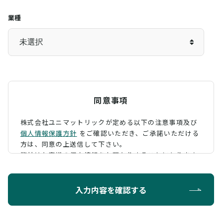
業種
同意事項
株式会社ユニマットリックが定める以下の注意事項及び
個人情報保護方針
をご確認いただき、
ご承諾いただける
方は、同意の上送信して下さい。
弊社はお客様の個人情報をお預かりすることになります
が、そのお預かりした個人情報の取扱について、 下記の
ように定め、保護に努めております。
入力内容を確認する
利用目的
お問い合わせに対する回答を行うため