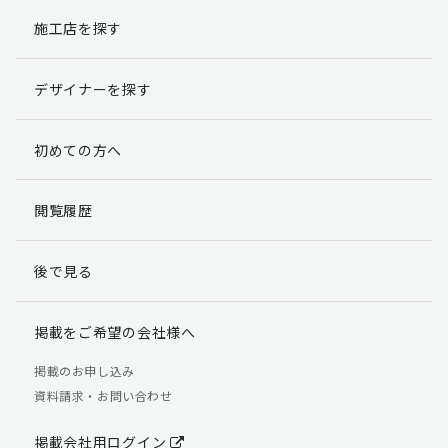
施工店を探す
個人情報提出の任意性
お客様が弊社に対して個人情報を提出することは任意で
デザイナーを探す
す。
ただし、個人情報を提出されない場合には、弊社からの
返信やサービスを実施ができない場合がありますのであ
初めての方へ
らかじめご了承ください。
個人情報の開示請求について
閲覧履歴
お客様には、貴殿の個人情報の利用目的の通知、開示、
訂正、追加、削除および利用又は提供の拒否権を要求す
後で見る
る権利があります。
詳細につきましては下記の窓口までご連絡いただくか
「個人情報の取り扱いについて」
をご確認ください。
掲載をご希望の会社様へ
【お問合せ先】 個人情報問合せ窓口
掲載のお申し込み
資料請求・お問い合わせ
TEL：03-5411-7891（平日9:00 ～ 18:00）
FAX：03-5411-0961（24時間受付）
掲載会社用ログイン
＜個人情報に関する責任者＞ 個人情報保護管理者（管理