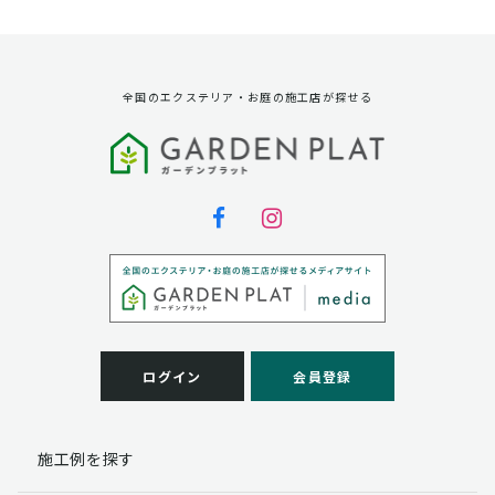
資料請求に対する発送のため
サービス実施のため
弊社の商品、サービス、催し物のご案内のため
アンケート調査、モニター募集のため
全国のエクステリア・お庭の施工店が探せる
第三者への提供
弊社は法律で定められている場合を除いて、お客様の個
人情報を当該本人の同意を得ず第三者に提供することは
ありません。
個人情報の取扱い業務の委託
弊社は事業運営上、お客様により良いサービスを提供す
るために業務の一部を外部に委託しており、業務委託先
に対してお客様の個人情報を預けることがあります。お
客様には、貴殿の個人情報の利用目的の通知、開示、訂
ログイン
会員登録
正、追加、削除および
この場合、個人情報を適切に取り扱っていると認められ
る委託先を選定し、契約等において個人情報の適正管
施工例を探す
理・機密保持などによりお客様の個人情報の漏洩防止に
必要な事項を取決め、適切な管理を実施させます。