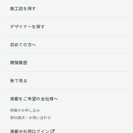
施工店を探す
個人情報提出の任意性
お客様が弊社に対して個人情報を提出することは任意で
デザイナーを探す
す。
ただし、個人情報を提出されない場合には、弊社からの
返信やサービスを実施ができない場合がありますのであ
初めての方へ
らかじめご了承ください。
個人情報の開示請求について
閲覧履歴
お客様には、貴殿の個人情報の利用目的の通知、開示、
訂正、追加、削除および利用又は提供の拒否権を要求す
後で見る
る権利があります。
詳細につきましては下記の窓口までご連絡いただくか
「個人情報の取り扱いについて」
をご確認ください。
掲載をご希望の会社様へ
【お問合せ先】 個人情報問合せ窓口
掲載のお申し込み
資料請求・お問い合わせ
TEL：03-5411-7891（平日9:00 ～ 18:00）
FAX：03-5411-0961（24時間受付）
掲載会社用ログイン
＜個人情報に関する責任者＞ 個人情報保護管理者（管理