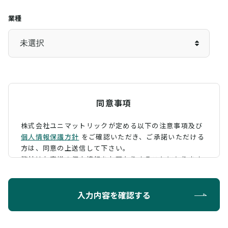
業種
同意事項
株式会社ユニマットリックが定める以下の注意事項及び
個人情報保護方針
をご確認いただき、
ご承諾いただける
方は、同意の上送信して下さい。
弊社はお客様の個人情報をお預かりすることになります
が、そのお預かりした個人情報の取扱について、 下記の
ように定め、保護に努めております。
入力内容を確認する
利用目的
お問い合わせに対する回答を行うため