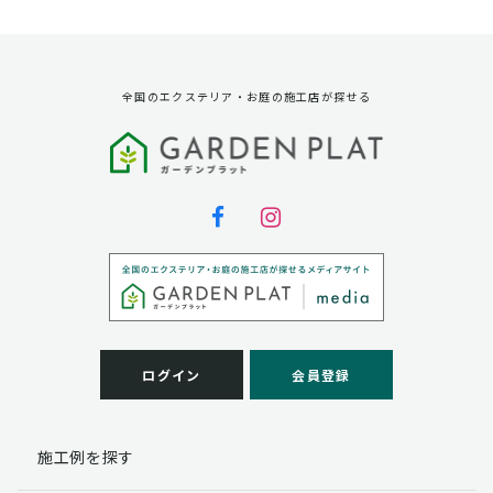
資料請求に対する発送のため
サービス実施のため
弊社の商品、サービス、催し物のご案内のため
アンケート調査、モニター募集のため
全国のエクステリア・お庭の施工店が探せる
第三者への提供
弊社は法律で定められている場合を除いて、お客様の個
人情報を当該本人の同意を得ず第三者に提供することは
ありません。
個人情報の取扱い業務の委託
弊社は事業運営上、お客様により良いサービスを提供す
るために業務の一部を外部に委託しており、業務委託先
に対してお客様の個人情報を預けることがあります。お
客様には、貴殿の個人情報の利用目的の通知、開示、訂
ログイン
会員登録
正、追加、削除および
この場合、個人情報を適切に取り扱っていると認められ
る委託先を選定し、契約等において個人情報の適正管
施工例を探す
理・機密保持などによりお客様の個人情報の漏洩防止に
必要な事項を取決め、適切な管理を実施させます。