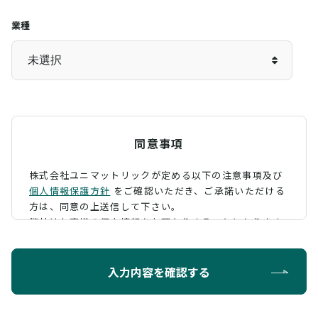
業種
同意事項
株式会社ユニマットリックが定める以下の注意事項及び
個人情報保護方針
をご確認いただき、
ご承諾いただける
方は、同意の上送信して下さい。
弊社はお客様の個人情報をお預かりすることになります
が、そのお預かりした個人情報の取扱について、 下記の
ように定め、保護に努めております。
入力内容を確認する
利用目的
お問い合わせに対する回答を行うため