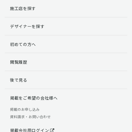
施工店を探す
個人情報提出の任意性
お客様が弊社に対して個人情報を提出することは任意で
デザイナーを探す
す。
ただし、個人情報を提出されない場合には、弊社からの
返信やサービスを実施ができない場合がありますのであ
初めての方へ
らかじめご了承ください。
個人情報の開示請求について
閲覧履歴
お客様には、貴殿の個人情報の利用目的の通知、開示、
訂正、追加、削除および利用又は提供の拒否権を要求す
後で見る
る権利があります。
詳細につきましては下記の窓口までご連絡いただくか
「個人情報の取り扱いについて」
をご確認ください。
掲載をご希望の会社様へ
【お問合せ先】 個人情報問合せ窓口
掲載のお申し込み
資料請求・お問い合わせ
TEL：03-5411-7891（平日9:00 ～ 18:00）
FAX：03-5411-0961（24時間受付）
掲載会社用ログイン
＜個人情報に関する責任者＞ 個人情報保護管理者（管理