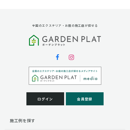
資料請求に対する発送のため
サービス実施のため
弊社の商品、サービス、催し物のご案内のため
アンケート調査、モニター募集のため
全国のエクステリア・お庭の施工店が探せる
第三者への提供
弊社は法律で定められている場合を除いて、お客様の個
人情報を当該本人の同意を得ず第三者に提供することは
ありません。
個人情報の取扱い業務の委託
弊社は事業運営上、お客様により良いサービスを提供す
るために業務の一部を外部に委託しており、業務委託先
に対してお客様の個人情報を預けることがあります。お
客様には、貴殿の個人情報の利用目的の通知、開示、訂
ログイン
会員登録
正、追加、削除および
この場合、個人情報を適切に取り扱っていると認められ
る委託先を選定し、契約等において個人情報の適正管
施工例を探す
理・機密保持などによりお客様の個人情報の漏洩防止に
必要な事項を取決め、適切な管理を実施させます。