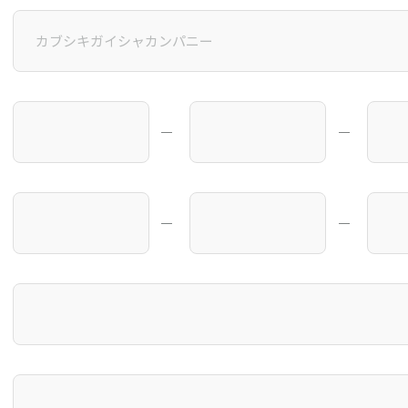
―
―
―
―