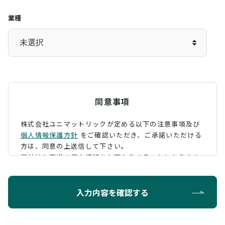
業種
同意事項
株式会社ユニマットリックが定める以下の注意事項及び
個人情報保護方針
をご確認いただき、
ご承諾いただける
方は、同意の上送信して下さい。
弊社はお客様の個人情報をお預かりすることになります
が、そのお預かりした個人情報の取扱について、 下記の
ように定め、保護に努めております。
入力内容を確認する
利用目的
お問い合わせに対する回答を行うため