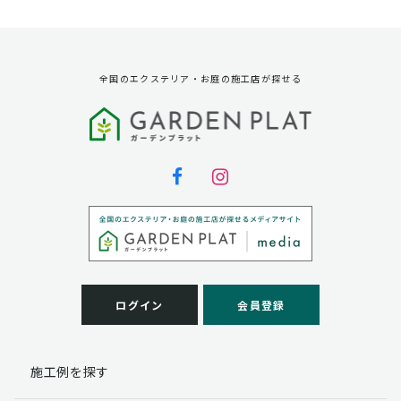
資料請求に対する発送のため
サービス実施のため
弊社の商品、サービス、催し物のご案内のため
アンケート調査、モニター募集のため
全国のエクステリア・お庭の施工店が探せる
第三者への提供
弊社は法律で定められている場合を除いて、お客様の個
人情報を当該本人の同意を得ず第三者に提供することは
ありません。
個人情報の取扱い業務の委託
弊社は事業運営上、お客様により良いサービスを提供す
るために業務の一部を外部に委託しており、業務委託先
に対してお客様の個人情報を預けることがあります。お
客様には、貴殿の個人情報の利用目的の通知、開示、訂
ログイン
会員登録
正、追加、削除および
この場合、個人情報を適切に取り扱っていると認められ
る委託先を選定し、契約等において個人情報の適正管
施工例を探す
理・機密保持などによりお客様の個人情報の漏洩防止に
必要な事項を取決め、適切な管理を実施させます。