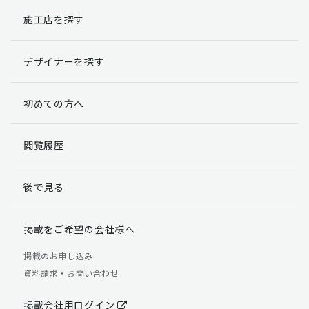
施工店を探す
個人情報提出の任意性
お客様が弊社に対して個人情報を提出することは任意で
デザイナーを探す
す。
ただし、個人情報を提出されない場合には、弊社からの
返信やサービスを実施ができない場合がありますのであ
初めての方へ
らかじめご了承ください。
個人情報の開示請求について
閲覧履歴
お客様には、貴殿の個人情報の利用目的の通知、開示、
訂正、追加、削除および利用又は提供の拒否権を要求す
後で見る
る権利があります。
詳細につきましては下記の窓口までご連絡いただくか
「個人情報の取り扱いについて」
をご確認ください。
掲載をご希望の会社様へ
【お問合せ先】 個人情報問合せ窓口
掲載のお申し込み
資料請求・お問い合わせ
TEL：03-5411-7891（平日9:00 ～ 18:00）
FAX：03-5411-0961（24時間受付）
掲載会社用ログイン
＜個人情報に関する責任者＞ 個人情報保護管理者（管理