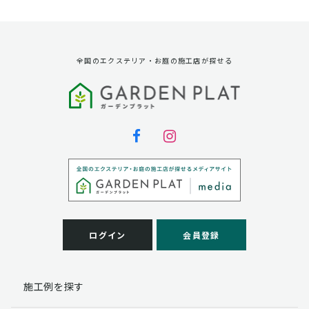
資料請求に対する発送のため
サービス実施のため
弊社の商品、サービス、催し物のご案内のため
アンケート調査、モニター募集のため
全国のエクステリア・お庭の施工店が探せる
第三者への提供
弊社は法律で定められている場合を除いて、お客様の個
人情報を当該本人の同意を得ず第三者に提供することは
ありません。
個人情報の取扱い業務の委託
弊社は事業運営上、お客様により良いサービスを提供す
るために業務の一部を外部に委託しており、業務委託先
に対してお客様の個人情報を預けることがあります。お
客様には、貴殿の個人情報の利用目的の通知、開示、訂
ログイン
会員登録
正、追加、削除および
この場合、個人情報を適切に取り扱っていると認められ
る委託先を選定し、契約等において個人情報の適正管
施工例を探す
理・機密保持などによりお客様の個人情報の漏洩防止に
必要な事項を取決め、適切な管理を実施させます。