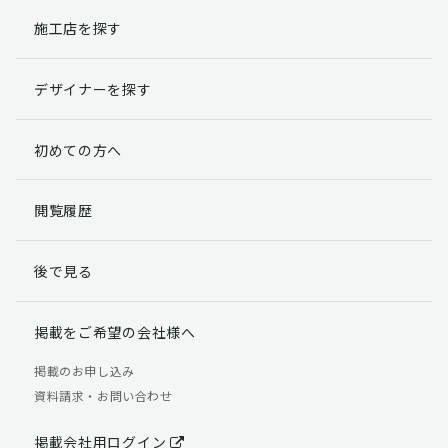
施工店を探す
個人情報提出の任意性
お客様が弊社に対して個人情報を提出することは任意で
デザイナーを探す
す。
ただし、個人情報を提出されない場合には、弊社からの
返信やサービスを実施ができない場合がありますのであ
初めての方へ
らかじめご了承ください。
個人情報の開示請求について
閲覧履歴
お客様には、貴殿の個人情報の利用目的の通知、開示、
訂正、追加、削除および利用又は提供の拒否権を要求す
後で見る
る権利があります。
詳細につきましては下記の窓口までご連絡いただくか
「個人情報の取り扱いについて」
をご確認ください。
掲載をご希望の会社様へ
【お問合せ先】 個人情報問合せ窓口
掲載のお申し込み
資料請求・お問い合わせ
TEL：03-5411-7891（平日9:00 ～ 18:00）
FAX：03-5411-0961（24時間受付）
掲載会社用ログイン
＜個人情報に関する責任者＞ 個人情報保護管理者（管理