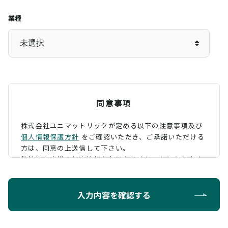
業種
同意事項
株式会社ユニマットリックが定める以下の注意事項及び
個人情報保護方針
をご確認いただき、
ご承諾いただける
方は、同意の上送信して下さい。
弊社はお客様の個人情報をお預かりすることになります
が、そのお預かりした個人情報の取扱について、 下記の
ように定め、保護に努めております。
入力内容を確認する
利用目的
お問い合わせに対する回答を行うため