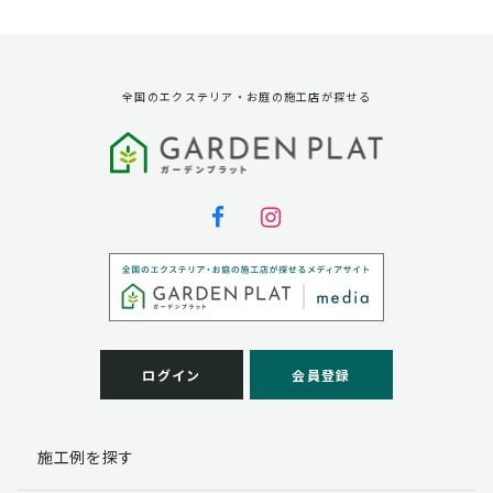
資料請求に対する発送のため
サービス実施のため
弊社の商品、サービス、催し物のご案内のため
アンケート調査、モニター募集のため
全国のエクステリア・お庭の施工店が探せる
第三者への提供
弊社は法律で定められている場合を除いて、お客様の個
人情報を当該本人の同意を得ず第三者に提供することは
ありません。
個人情報の取扱い業務の委託
弊社は事業運営上、お客様により良いサービスを提供す
るために業務の一部を外部に委託しており、業務委託先
に対してお客様の個人情報を預けることがあります。お
客様には、貴殿の個人情報の利用目的の通知、開示、訂
ログイン
会員登録
正、追加、削除および
この場合、個人情報を適切に取り扱っていると認められ
る委託先を選定し、契約等において個人情報の適正管
施工例を探す
理・機密保持などによりお客様の個人情報の漏洩防止に
必要な事項を取決め、適切な管理を実施させます。