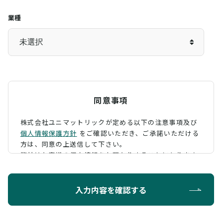
業種
同意事項
株式会社ユニマットリックが定める以下の注意事項及び
個人情報保護方針
をご確認いただき、
ご承諾いただける
方は、同意の上送信して下さい。
弊社はお客様の個人情報をお預かりすることになります
が、そのお預かりした個人情報の取扱について、 下記の
ように定め、保護に努めております。
入力内容を確認する
利用目的
お問い合わせに対する回答を行うため