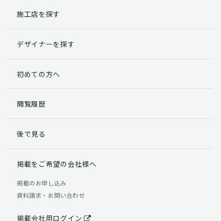
施工店を探す
個人情報提出の任意性
お客様が弊社に対して個人情報を提出することは任意で
デザイナーを探す
す。
ただし、個人情報を提出されない場合には、弊社からの
返信やサービスを実施ができない場合がありますのであ
初めての方へ
らかじめご了承ください。
個人情報の開示請求について
閲覧履歴
お客様には、貴殿の個人情報の利用目的の通知、開示、
訂正、追加、削除および利用又は提供の拒否権を要求す
後で見る
る権利があります。
詳細につきましては下記の窓口までご連絡いただくか
「個人情報の取り扱いについて」
をご確認ください。
掲載をご希望の会社様へ
【お問合せ先】 個人情報問合せ窓口
掲載のお申し込み
資料請求・お問い合わせ
TEL：03-5411-7891（平日9:00 ～ 18:00）
FAX：03-5411-0961（24時間受付）
掲載会社用ログイン
＜個人情報に関する責任者＞ 個人情報保護管理者（管理