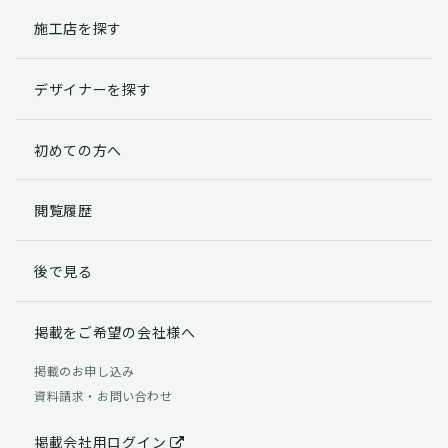
施工店を探す
個人情報提出の任意性
お客様が弊社に対して個人情報を提出することは任意で
デザイナーを探す
す。
ただし、個人情報を提出されない場合には、弊社からの
返信やサービスを実施ができない場合がありますのであ
初めての方へ
らかじめご了承ください。
個人情報の開示請求について
閲覧履歴
お客様には、貴殿の個人情報の利用目的の通知、開示、
訂正、追加、削除および利用又は提供の拒否権を要求す
後で見る
る権利があります。
詳細につきましては下記の窓口までご連絡いただくか
「個人情報の取り扱いについて」
をご確認ください。
掲載をご希望の会社様へ
【お問合せ先】 個人情報問合せ窓口
掲載のお申し込み
資料請求・お問い合わせ
TEL：03-5411-7891（平日9:00 ～ 18:00）
FAX：03-5411-0961（24時間受付）
掲載会社用ログイン
＜個人情報に関する責任者＞ 個人情報保護管理者（管理