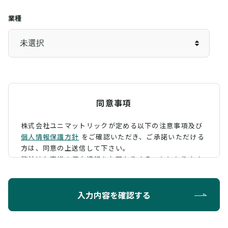
業種
同意事項
株式会社ユニマットリックが定める以下の注意事項及び
個人情報保護方針
をご確認いただき、
ご承諾いただける
方は、同意の上送信して下さい。
弊社はお客様の個人情報をお預かりすることになります
が、そのお預かりした個人情報の取扱について、 下記の
ように定め、保護に努めております。
入力内容を確認する
利用目的
お問い合わせに対する回答を行うため