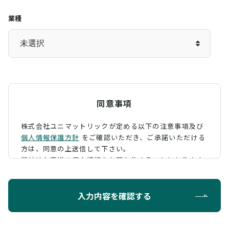
業種
同意事項
株式会社ユニマットリックが定める以下の注意事項及び
個人情報保護方針
をご確認いただき、
ご承諾いただける
方は、同意の上送信して下さい。
弊社はお客様の個人情報をお預かりすることになります
が、そのお預かりした個人情報の取扱について、 下記の
ように定め、保護に努めております。
入力内容を確認する
利用目的
お問い合わせに対する回答を行うため