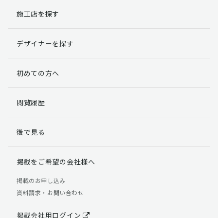
施工店を探す
個人情報提出の任意性
お客様が弊社に対して個人情報を提出することは任意で
デザイナーを探す
す。
ただし、個人情報を提出されない場合には、弊社からの
返信やサービスを実施ができない場合がありますのであ
初めての方へ
らかじめご了承ください。
個人情報の開示請求について
閲覧履歴
お客様には、貴殿の個人情報の利用目的の通知、開示、
訂正、追加、削除および利用又は提供の拒否権を要求す
後で見る
る権利があります。
詳細につきましては下記の窓口までご連絡いただくか
「個人情報の取り扱いについて」
をご確認ください。
掲載をご希望の会社様へ
【お問合せ先】 個人情報問合せ窓口
掲載のお申し込み
資料請求・お問い合わせ
TEL：03-5411-7891（平日9:00 ～ 18:00）
FAX：03-5411-0961（24時間受付）
掲載会社用ログイン
＜個人情報に関する責任者＞ 個人情報保護管理者（管理