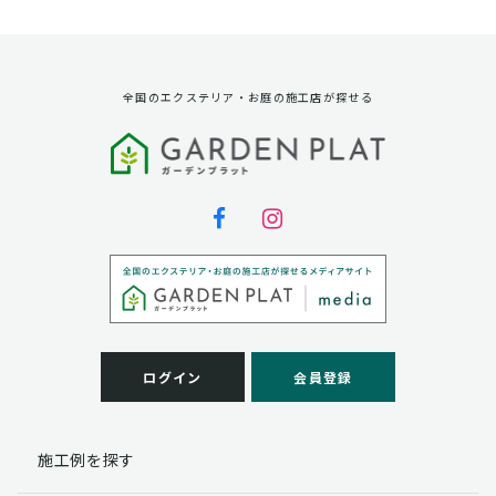
資料請求に対する発送のため
サービス実施のため
弊社の商品、サービス、催し物のご案内のため
アンケート調査、モニター募集のため
全国のエクステリア・お庭の施工店が探せる
第三者への提供
弊社は法律で定められている場合を除いて、お客様の個
人情報を当該本人の同意を得ず第三者に提供することは
ありません。
個人情報の取扱い業務の委託
弊社は事業運営上、お客様により良いサービスを提供す
るために業務の一部を外部に委託しており、業務委託先
に対してお客様の個人情報を預けることがあります。お
客様には、貴殿の個人情報の利用目的の通知、開示、訂
ログイン
会員登録
正、追加、削除および
この場合、個人情報を適切に取り扱っていると認められ
る委託先を選定し、契約等において個人情報の適正管
施工例を探す
理・機密保持などによりお客様の個人情報の漏洩防止に
必要な事項を取決め、適切な管理を実施させます。