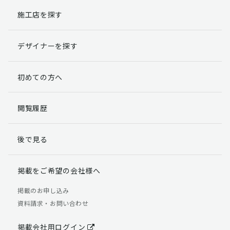
施工店を探す
個人情報提出の任意性
お客様が弊社に対して個人情報を提出することは任意で
デザイナーを探す
す。
ただし、個人情報を提出されない場合には、弊社からの
返信やサービスを実施ができない場合がありますのであ
初めての方へ
らかじめご了承ください。
個人情報の開示請求について
閲覧履歴
お客様には、貴殿の個人情報の利用目的の通知、開示、
訂正、追加、削除および利用又は提供の拒否権を要求す
後で見る
る権利があります。
詳細につきましては下記の窓口までご連絡いただくか
「個人情報の取り扱いについて」
をご確認ください。
掲載をご希望の会社様へ
【お問合せ先】 個人情報問合せ窓口
掲載のお申し込み
資料請求・お問い合わせ
TEL：03-5411-7891（平日9:00 ～ 18:00）
FAX：03-5411-0961（24時間受付）
掲載会社用ログイン
＜個人情報に関する責任者＞ 個人情報保護管理者（管理