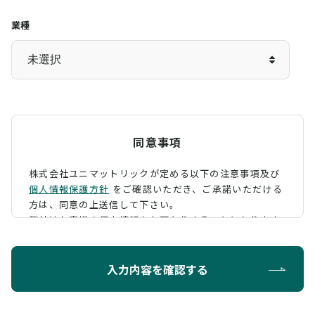
業種
同意事項
株式会社ユニマットリックが定める以下の注意事項及び
個人情報保護方針
をご確認いただき、
ご承諾いただける
方は、同意の上送信して下さい。
弊社はお客様の個人情報をお預かりすることになります
が、そのお預かりした個人情報の取扱について、 下記の
ように定め、保護に努めております。
入力内容を確認する
利用目的
お問い合わせに対する回答を行うため