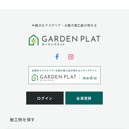
資料請求に対する発送のため
サービス実施のため
弊社の商品、サービス、催し物のご案内のため
アンケート調査、モニター募集のため
全国のエクステリア・お庭の施工店が探せる
第三者への提供
弊社は法律で定められている場合を除いて、お客様の個
人情報を当該本人の同意を得ず第三者に提供することは
ありません。
個人情報の取扱い業務の委託
弊社は事業運営上、お客様により良いサービスを提供す
るために業務の一部を外部に委託しており、業務委託先
に対してお客様の個人情報を預けることがあります。お
客様には、貴殿の個人情報の利用目的の通知、開示、訂
ログイン
会員登録
正、追加、削除および
この場合、個人情報を適切に取り扱っていると認められ
る委託先を選定し、契約等において個人情報の適正管
施工例を探す
理・機密保持などによりお客様の個人情報の漏洩防止に
必要な事項を取決め、適切な管理を実施させます。