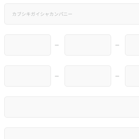
―
―
―
―