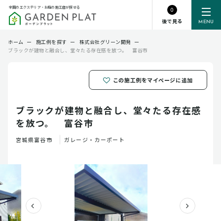
全国のエクステリア・お庭の施工店が探せる
0
後で見る
MENU
ホーム
ー
施工例を探す
ー
株式会社グリーン開発
ー
ブラックが建物と融合し、堂々たる存在感を放つ。 富谷市
この施工例をマイページに追加
ブラックが建物と融合し、堂々たる存在感
を放つ。 富谷市
宮城県
富谷市
ガレージ・カーポート