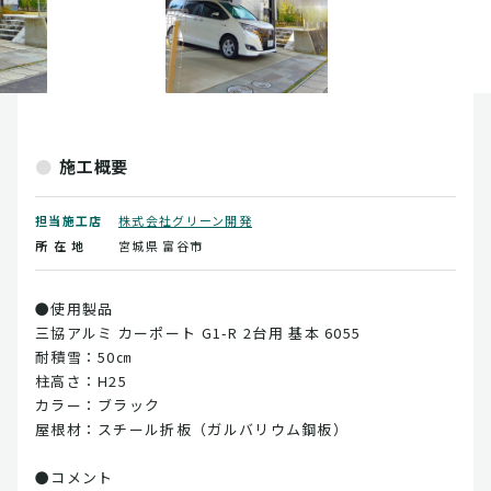
施工概要
担当施工店
株式会社グリーン開発
所 在 地
宮城県
富谷市
●使用製品
三協アルミ カーポート G1-R 2台用 基本 6055
耐積雪：50㎝
柱高さ：H25
カラー：ブラック
屋根材：スチール折板（ガルバリウム鋼板）
●コメント