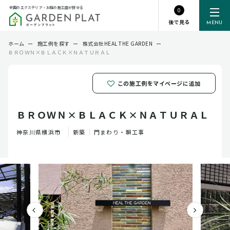
全国のエクステリア・お庭の施工店が探せる
0
後で見る
MENU
ホーム
ー
施工例を探す
ー
株式会社HEAL THE GARDEN
ー
ＢＲＯＷＮ×ＢＬＡＣＫ×ＮＡＴＵＲＡＬ
この施工例をマイページに追加
ＢＲＯＷＮ×ＢＬＡＣＫ×ＮＡＴＵＲＡＬ
神奈川県
横浜市
新築
門まわり・塀工事