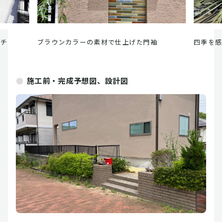
ーチ
ブラウンカラーの素材で仕上げた門袖
四季を
施工前・完成予想図、設計図