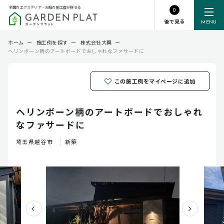
全国のエクステリア・お庭の施工店が探せる
0
後で見る
MENU
ホーム
ー
施工例を探す
ー
株式会社大興
ー
ヘリンボーン柄のアートボードでおしゃれなファサードに
この施工例をマイページに追加
ヘリンボーン柄のアートボードでおしゃれ
なファサードに
埼玉県
越谷市
新築