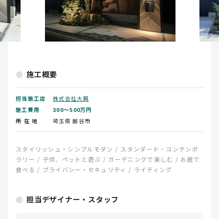
施工概要
担当施工店
株式会社大興
施工費用
300～500万円
所 在 地
埼玉県
越谷市
スタイリッシュ・シンプルモダン / スタンダード・コンテンポ
ラリー / 子供、ペットと遊ぶ / ガーデニングで楽しむ / お庭で
食べる / プライバシー・セキュリティ / ライティング
担当デザイナー・スタッフ