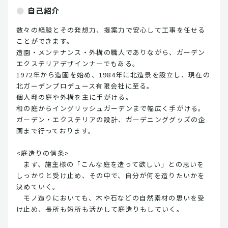
自己紹介
数々の経験とその発想力、提案力で安心して工事を任せる
ことができます。
造園・メンテナンス・外構の職人でありながら、ガーデン
エクステリアデザインナーでもある。
1972年から造園を始め、1984年に北造景を設立し、現在の
北ガーデンプロデュース有限会社に至る。
個人邸の庭や外構を主に手がける。
和の庭からイングリッシュガーデンまで幅広く手がける。
ガーデン・エクステリアの設計、ガーデニンググッズの企
画まで行っております。
<庭造りの信条>
まず、施主様の「こんな庭を造って欲しい」との思いを
しっかりと受け止め、その中で、自分が何を造りたいかを
決めていく。
モノ造りにおいても、木や石などの自然素材の思いを受
け止め、長所も短所も活かして庭造りもしていく。