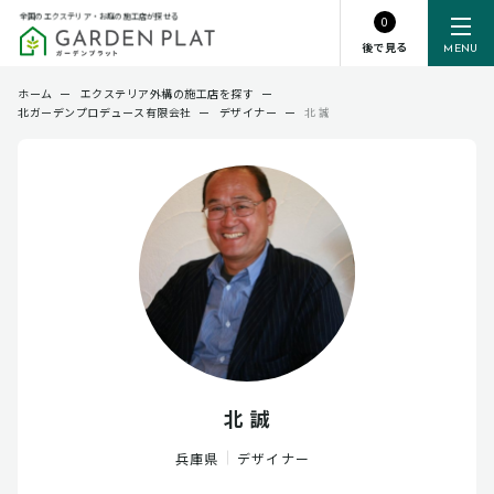
全国のエクステリア・お庭の施工店が探せる
0
後で見る
MENU
ホーム
ー
エクステリア外構の施工店を探す
ー
北ガーデンプロデュース有限会社
ー
デザイナー
ー
北 誠
北 誠
兵庫県
デザイナー