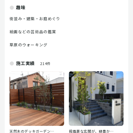
趣味
街並み・建築・お庭めぐり
絵画などの芸術品の鑑賞
草原のウォーキング
施工実績
214件
天然木のデッキガーデン…
殺風景な玄関が、緑豊か…
少