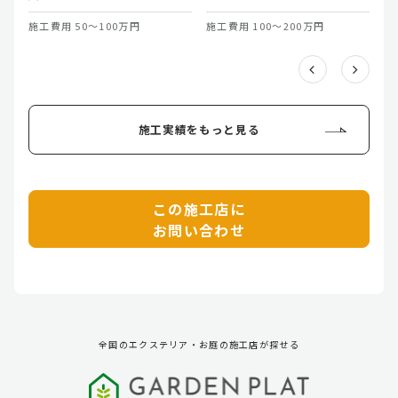
施工費用 50～100万円
施工費用 100～200万円
施
施工実績をもっと見る
この施工店に
お問い合わせ
全国のエクステリア・お庭の施工店が探せる