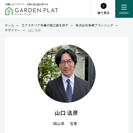
全国のエクステリア・お庭の施工店が探せる
0
後で見る
MENU
ホーム
ー
エクステリア外構の施工店を探す
ー
株式会社美興プランニング
ー
デザイナー
ー
山口 法彦
山口 法彦
岡山県
営業