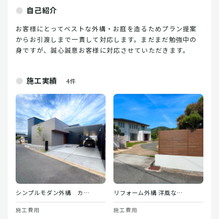
自己紹介
お客様にとってベストな外構・お庭を造るためプラン提案
からお引渡しまで一貫して対応します。まだまだ勉強中の
身ですが、誠心誠意お客様に対応させていただきます。
施工実績
4件
シンプルモダン外構 カ…
リフォーム外構 洋風な…
モ
施工費用
施工費用
施