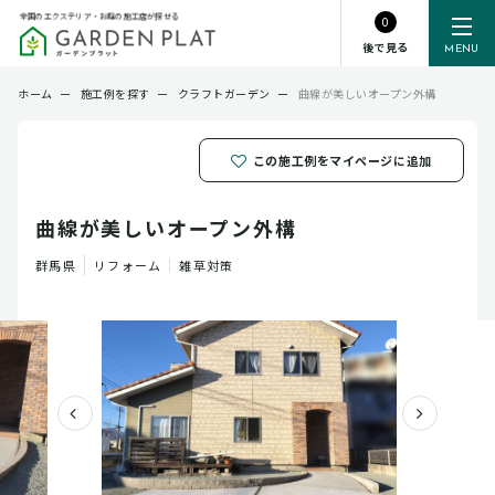
全国のエクステリア・お庭の施工店が探せる
0
後で見る
MENU
ホーム
ー
施工例を探す
ー
クラフトガーデン
ー
曲線が美しいオープン外構
この施工例をマイページに追加
曲線が美しいオープン外構
群馬県
リフォーム
雑草対策