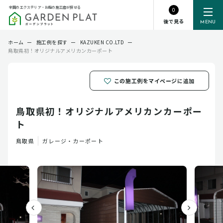
全国のエクステリア・お庭の施工店が探せる
0
後で見る
MENU
ホーム
ー
施工例を探す
ー
KAZUKEN CO.LTD
ー
鳥取県初！オリジナルアメリカンカーポート
この施工例をマイページに追加
鳥取県初！オリジナルアメリカンカーポー
ト
鳥取県
ガレージ・カーポート