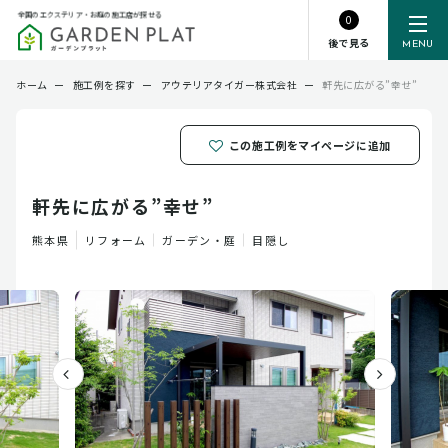
全国のエクステリア・お庭の施工店が探せる
0
後で見る
MENU
ホーム
ー
施工例を探す
ー
アウテリアタイガー株式会社
ー
軒先に広がる”幸せ”
この施工例をマイページに追加
軒先に広がる”幸せ”
熊本県
リフォーム
ガーデン・庭
目隠し