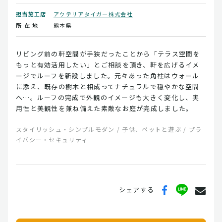
担当施工店
アウテリアタイガー株式会社
所 在 地
熊本県
リビング前の軒空間が手狭だったことから「テラス空間を
もっと有効活用したい」とご相談を頂き、軒を広げるイメ
ージでルーフを新設しました。元々あった角柱はウォール
に添え、既存の樹木と相成ってナチュラルで穏やかな空間
へ…。ルーフの完成で外観のイメージも大きく変化し、実
用性と美観性を兼ね備えた素敵なお庭が完成しました。
スタイリッシュ・シンプルモダン / 子供、ペットと遊ぶ / プラ
イバシー・セキュリティ
シェアする