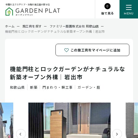
全国のエクステリア・お庭の施工店が探せる
0
後で見る
MENU
ホーム
ー
施工例を探す
ー
ファミリー庭園株式会社 和歌山店
ー
機能門柱とロックガーデンがナチュラルな新築オープン外構｜岩出市
この施工例をマイページに追加
機能門柱とロックガーデンがナチュラルな
新築オープン外構｜岩出市
和歌山県
新築
門まわり・塀工事
ガーデン・庭