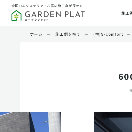
全国のエクステリア・お庭の施工店が探せる
施工
ホーム
ー
施工例を探す
ー
(株)G-comfort
ー
6