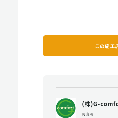
この施工
(株)G-comf
岡山県