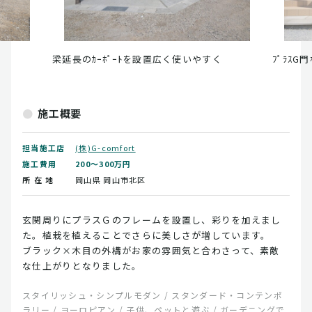
梁延長のｶｰﾎﾟｰﾄを設置広く使いやすく
ﾌﾟﾗｽG門柱
施工概要
担当施工店
(株)G-comfort
施工費用
200～300万円
所 在 地
岡山県
岡山市北区
玄関周りにプラスＧのフレームを設置し、彩りを加えまし
た。植栽を植えることでさらに美しさが増しています。
ブラック×木目の外構がお家の雰囲気と合わさって、素敵
な仕上がりとなりました。
スタイリッシュ・シンプルモダン / スタンダード・コンテンポ
ラリー / ヨーロピアン / 子供、ペットと遊ぶ / ガーデニングで