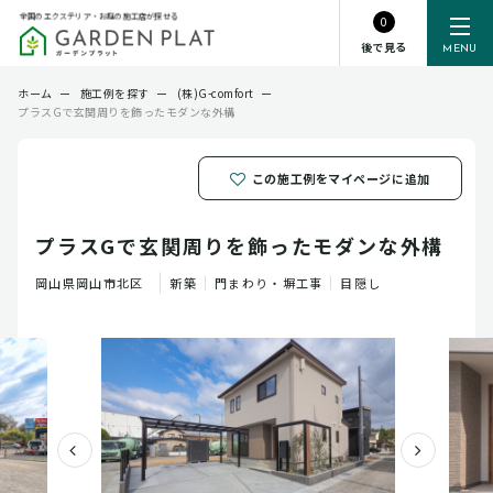
全国のエクステリア・お庭の施工店が探せる
0
後で見る
MENU
ホーム
ー
施工例を探す
ー
(株)G-comfort
ー
プラスGで玄関周りを飾ったモダンな外構
この施工例をマイページに追加
プラスGで玄関周りを飾ったモダンな外構
岡山県
岡山市北区
新築
門まわり・塀工事
目隠し