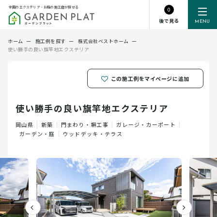
全国のエクステリア・お庭の施工店が探せる
0
後で見る
MENU
ホーム
ー
施工例を探す
ー
株式会社ベストホーム
ー
使い勝手の良い旗竿地エクステリア
この施工例をマイページに追加
使い勝手の良い旗竿地エクステリア
岡山県
新築
門まわり・塀工事
ガレージ・カーポート
ガーデン・庭
ウッドデッキ・テラス