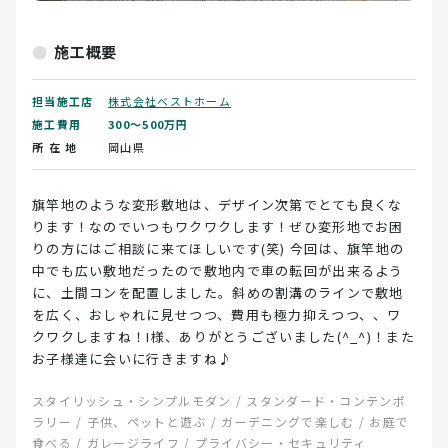
施工概要
担当施工店
株式会社ベストホーム
施工費用
300～500万円
所 在 地
岡山県
旗竿地のような変形敷地は、デザイン次第でとても良くな
ります！なのでいつもワクワクします！ぜひ変形地でお困
りの方にはご相談に来てほしいです(笑) 今回は、旗竿地の
中でも広い敷地だったので敷地内で車の転回が出来るよう
に、土間コンを配置しました。斜めの割溝のラインで敷地
を広く、おしゃれに見せつつ、費用も極力抑えつつ、、ワ
クワクしますね！I様、ありがとうございました(^_^)！また
お子様達に会いに行きますね♪
スタイリッシュ・シンプルモダン / スタンダード・コンテンポ
ラリー / 子供、ペットと遊ぶ / ガーデニングで楽しむ / お庭で
食べる / ガレージライフ / プライバシー・セキュリティ