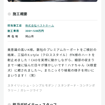
施工概要
担当施工店
株式会社ベストホーム
施工費用
300～500万円
所 在 地
岡山県
美意識の高いK様。数社のプレミアムカーポートをご検討の
結果、三協のX.style（クロススタイル）がK様のハートを
射止めました！CADを実際に動かしながら、細部の収まり
まで一緒に悩んだ日々が懐かしいです！ハナちゃん（K様愛
犬）に癒されました～。またこっそり植栽の様子を伺いに
まいります！（笑）
スタイリッシュ・シンプルモダン / スタンダード・コンテンポ
ラリー / ガレージライフ
担当デザイナー・スタッフ