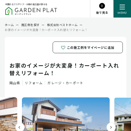
全国のエクステリア・お庭の施工店が探せる
0
後で見る
MENU
ホーム
ー
施工例を探す
ー
株式会社ベストホーム
ー
お家のイメージが大変身！カーポート入れ替えリフォーム！
この施工例をマイページに追加
お家のイメージが大変身！カーポート入れ
替えリフォーム！
岡山県
リフォーム
ガレージ・カーポート