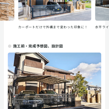
カーポートだけで外構まで変わった印象に！
水平ラ
施工前・完成予想図、設計図