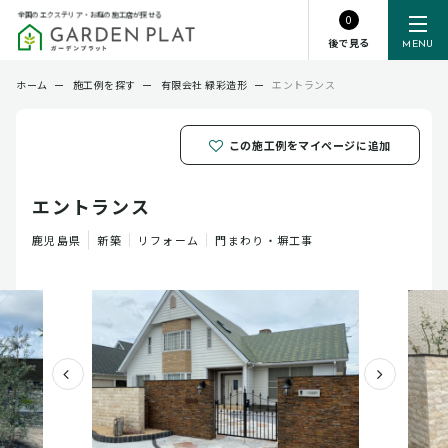
全国のエクステリア・お庭の施工店が探せる
0
後で見る
MENU
ホーム
ー
施工例を探す
ー
有限会社 緑彩造形
ー
エントランス
この施工例をマイページに追加
エントランス
鹿児島県
新築
リフォーム
門まわり・塀工事