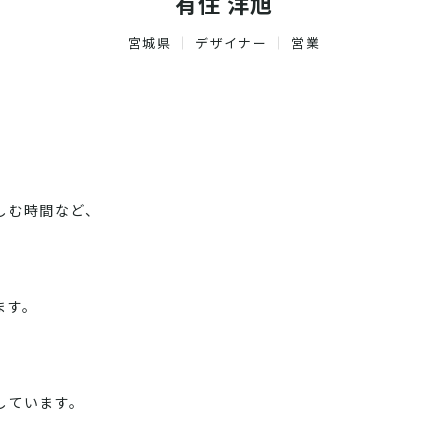
有住 洋旭
宮城県
デザイナー
営業
しむ時間など、
、
ます。
しています。