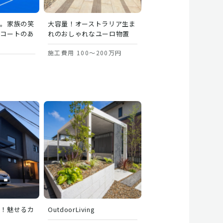
極。家族の笑
大容量！オーストラリア生ま
ケコートのあ
れのおしゃれなユーロ物置
施工費用 100～200万円
で！魅せるカ
OutdoorLiving