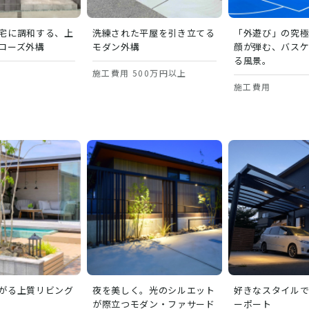
宅に調和する、上
洗練された平屋を引き立てる
「外遊び」の究
ローズ外構
モダン外構
顔が弾む、バス
る風景。
施工費用 500万円以上
施工費用
がる上質リビング
夜を美しく。光のシルエット
好きなスタイル
が際立つモダン・ファサード
ーポート